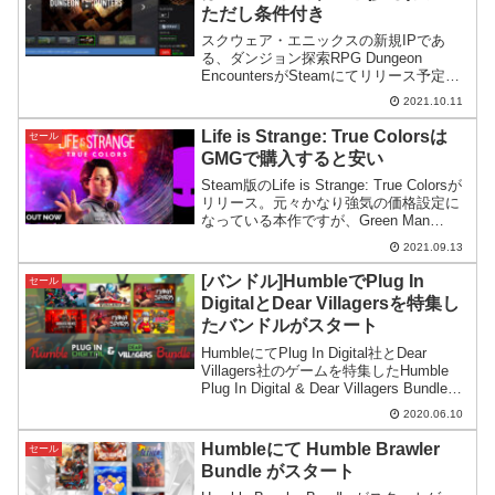
ただし条件付き
スクウェア・エニックスの新規IPであ
る、ダンジョン探索RPG Dungeon
EncountersがSteamにてリリース予定。
Green Man GamingではSteamより安く予
2021.10.11
約する方法があるので紹介してみます。
Life is Strange: True Colorsは
セール
GMGで購入すると安い
Steam版のLife is Strange: True Colorsが
リリース。元々かなり強気の価格設定に
なっている本作ですが、Green Man
GamingではSteamよりもずっと安く購入
2021.09.13
できるので紹介します。
[バンドル]HumbleでPlug In
セール
DigitalとDear Villagersを特集し
たバンドルがスタート
HumbleにてPlug In Digital社とDear
Villagers社のゲームを特集したHumble
Plug In Digital & Dear Villagers Bundleが
スタート。費用対効果の高い良バンドル
2020.06.10
となっています。
Humbleにて Humble Brawler
セール
Bundle がスタート