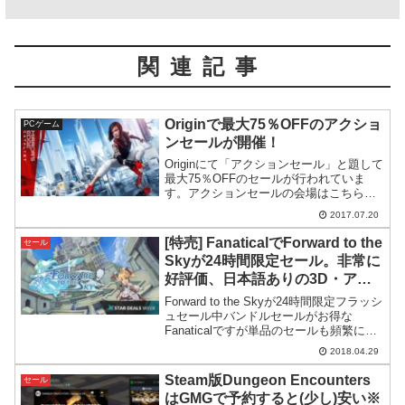
関連記事
Originで最大75％OFFのアクショ
PCゲーム
ンセールが開催！
Originにて「アクションセール」と題して
最大75％OFFのセールが行われていま
す。アクションセールの会場はこちらで
す。気になるゲームを挙げてみますと
2017.07.20
Tom Clancy's Ghost Recon® Wildlands
33％OFF(5...
[特売] FanaticalでForward to the
セール
Skyが24時間限定セール。非常に
好評価、日本語ありの3D・アニ
メ調アクションゲーム
Forward to the Skyが24時間限定フラッシ
ュセール中バンドルセールがお得な
Fanaticalですが単品のセールも頻繁に行
っており、現在、良質な3Dアクションゲ
2018.04.29
ームとしてSteamでも評価の高い、
Forward to the ...
Steam版Dungeon Encounters
セール
はGMGで予約すると(少し)安い※