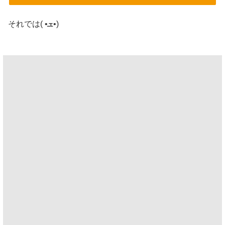
それでは( •ܫ•)