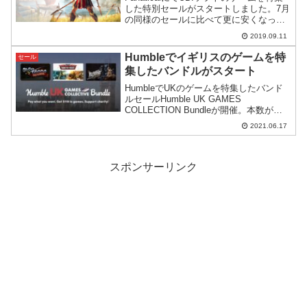
した特別セールがスタートしました。7月
の同様のセールに比べて更に安くなった
もの、なぜか値引きが渋いものなどもあ
2019.09.11
ります。
Humbleでイギリスのゲームを特
セール
集したバンドルがスタート
HumbleでUKのゲームを特集したバンド
ルセールHumble UK GAMES
COLLECTION Bundleが開催。本数が少
しさびしいですがその分支払額も抑えめ
2021.06.17
に設定されています。
スポンサーリンク