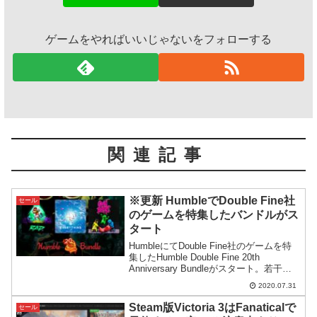
ゲームをやればいいじゃないをフォローする
関連記事
※更新 HumbleでDouble Fine社
セール
のゲームを特集したバンドルがス
タート
HumbleにてDouble Fine社のゲームを特
集したHumble Double Fine 20th
Anniversary Bundleがスタート。若干ク
セがある内容で、ゲームバンドルとして
2020.07.31
見た時にどうか？という疑問はありま
す。
Steam版Victoria 3はFanaticalで
セール