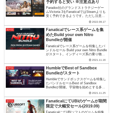
予約すると安い ※注意点あり
Paradox社のグランドストラテジーゲー
ムVictoria 3をFanaticalではSteamよりも
安く予約できるようです。ただし注意点
もあります。
2022.09.17
Fanaticalでレース系ゲームを集
セール
めたBuild your own Nitro
Bundleが開催
Fanaticalでレース系ゲームを特集したバ
ンドルセール Build your own Nitro Bundle
がスタート。インディーズ系の乗り物を
テーマにしたゲームが安く手に入るバン
2021.11.16
ドルになっています。
HumbleでBest of Sandbox
セール
Bundleがスタート
Humbleでサンドボックスゲームを特集し
たバンドルセールBest of Sandbox
Bundleが開催。宇宙物を始めとする多彩
なジャンルのサンドボックスゲームが集
2021.11.25
められています。費用対効果も高そうで
す。
FanaticalにてUBIのゲームが期間
セール
限定で大幅安セール(2019.09)
FanaticalにてUBIソフトのゲームを特集