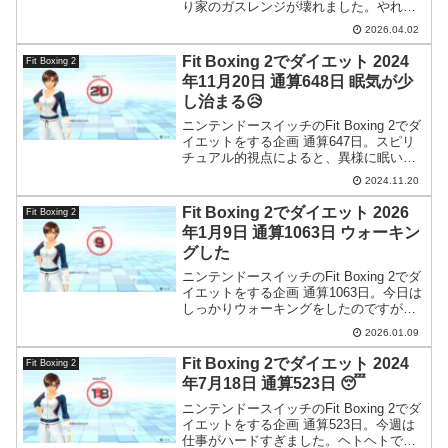
り家のガスレンジが壊れました。やれや
れ。
2026.04.02
Fit Boxing 2でダイエット 2024
Fit Boxing 2
年11月20日 通算648日 眠気が少
し治まる😥
ニンテンドースイッチのFit Boxing 2でダ
イエットをする企画 通算647日。スピリ
チュアル的視点によると、異様に眠いと
きは宝くじがあたる前兆だそうですよ。
2024.11.20
ヤッター！
Fit Boxing 2でダイエット 2026
Fit Boxing 2
年1月9日 通算1063日 ウォーキン
グした
ニンテンドースイッチのFit Boxing 2でダ
イエットをする企画 通算1063日。今日は
しっかりウォーキングをしたのですが、
仕事のしすぎで疲労が溜まっています。
2026.01.09
Fit Boxing 2でダイエット 2024
Fit Boxing 2
年7月18日 通算523日 😴
ニンテンドースイッチのFit Boxing 2でダ
イエットをする企画 通算523日。今週は
仕事がハードすぎました。ヘトヘトで