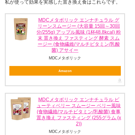
私が使って効果を実感した置き換え食はこれらです。
MDCメタボリック エンナチュラル グ
リーンスムージー (大容量 15回～30回
分/255g) アップル風味 (1杯48.8kcal) 粉
末 置き換え ファスティング 酵素 スム
ージー (食物繊維/マルチビタミン/乳酸
菌) アサイー
MDCメタボリック
Amazon
MDCメタボリック エンナチュラル ビ
ューティベリー スムージー ベリー風味
(食物繊維/マルチビタミン/乳酸菌) 食事
置き換え ファスティング (255グラム (x
2))
MDCメタボリック