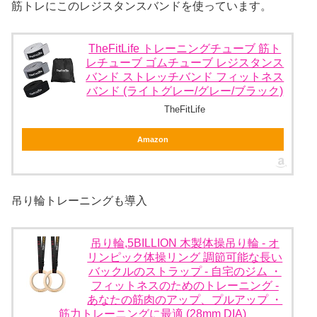
筋トレにこのレジスタンスバンドを使っています。
TheFitLife トレーニングチューブ 筋ト
レチューブ ゴムチューブ レジスタンス
バンド ストレッチバンド フィットネス
バンド (ライトグレー/グレー/ブラック)
TheFitLife
Amazon
吊り輪トレーニングも導入
吊り輪,5BILLION 木製体操吊り輪 - オ
リンピック体操リング 調節可能な長い
バックルのストラップ - 自宅のジム ・
フィットネスのためのトレーニング -
あなたの筋肉のアップ、プルアップ ・
筋力トレーニングに最適 (28mm DIA)