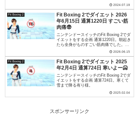
す。
2024.07.19
Fit Boxing 2でダイエット 2026
Fit Boxing 2
年6月15日 通算1220日 すごい筋
肉痛😨
ニンテンドースイッチのFit Boxing 2でダ
イエットをする企画 通算1220日。朝起き
たら全身がものすごい筋肉痛でした。が
これって昨日のケトルベルが効いてるわ
2026.06.15
けで、8か月続けたダンベルトレは意味が
無かったという事なのでは…。
Fit Boxing 2でダイエット 2025
Fit Boxing 2
年2月4日 通算724日 寒いよー🥶
ニンテンドースイッチのFit Boxing 2でダ
イエットをする企画 通算724日。寒くて
雪まで降る有り様。
2025.02.04
スポンサーリンク