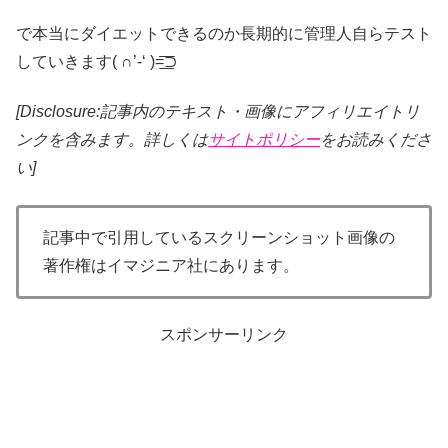
で本当にダイエットできるのか長期的に管理人自らテスト
していきます( ∩’-‘ )=͟͟͞͞⊃
[Disclosure:記事内のテキスト・画像
にアフィリエイトリ
ンクを含みます。詳しくは
サイトポリシー
をお読みくださ
い]
記事中で引用しているスクリーンショット画像の
著作権はイマジニア社にあります。
スポンサーリンク