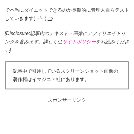
で本当にダイエットできるのか長期的に管理人自らテスト
していきます( ∩’-‘ )=͟͟͞͞⊃
[Disclosure:記事内のテキスト・画像
にアフィリエイトリ
ンクを含みます。詳しくは
サイトポリシー
をお読みくださ
い]
記事中で引用しているスクリーンショット画像の
著作権はイマジニア社にあります。
スポンサーリンク