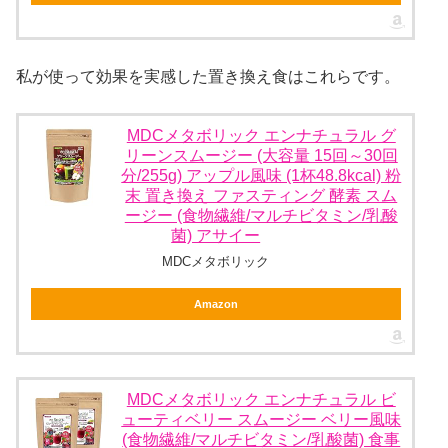
私が使って効果を実感した置き換え食はこれらです。
MDCメタボリック エンナチュラル グ
リーンスムージー (大容量 15回～30回
分/255g) アップル風味 (1杯48.8kcal) 粉
末 置き換え ファスティング 酵素 スム
ージー (食物繊維/マルチビタミン/乳酸
菌) アサイー
MDCメタボリック
Amazon
MDCメタボリック エンナチュラル ビ
ューティベリー スムージー ベリー風味
(食物繊維/マルチビタミン/乳酸菌) 食事