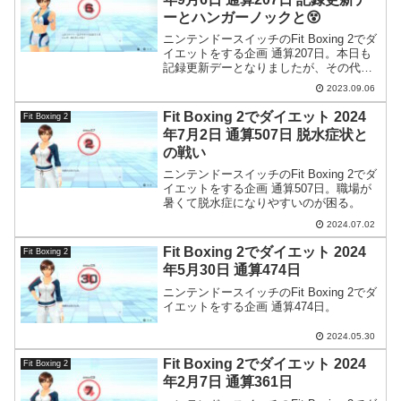
ーとハンガーノックと😵
ニンテンドースイッチのFit Boxing 2でダ
イエットをする企画 通算207日。本日も
記録更新デーとなりましたが、その代償
として酷いハンガーノックになってしま
2023.09.06
いました。しかも素早く回復できる食べ
物が家に何もないという…。
Fit Boxing 2でダイエット 2024
Fit Boxing 2
年7月2日 通算507日 脱水症状と
の戦い
ニンテンドースイッチのFit Boxing 2でダ
イエットをする企画 通算507日。職場が
暑くて脱水症になりやすいのが困る。
2024.07.02
Fit Boxing 2でダイエット 2024
Fit Boxing 2
年5月30日 通算474日
ニンテンドースイッチのFit Boxing 2でダ
イエットをする企画 通算474日。
2024.05.30
Fit Boxing 2でダイエット 2024
Fit Boxing 2
年2月7日 通算361日