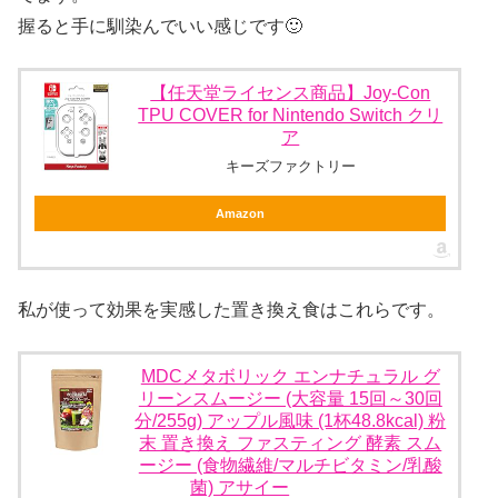
握ると手に馴染んでいい感じです🙂
【任天堂ライセンス商品】Joy-Con
TPU COVER for Nintendo Switch クリ
ア
キーズファクトリー
Amazon
私が使って効果を実感した置き換え食はこれらです。
MDCメタボリック エンナチュラル グ
リーンスムージー (大容量 15回～30回
分/255g) アップル風味 (1杯48.8kcal) 粉
末 置き換え ファスティング 酵素 スム
ージー (食物繊維/マルチビタミン/乳酸
菌) アサイー