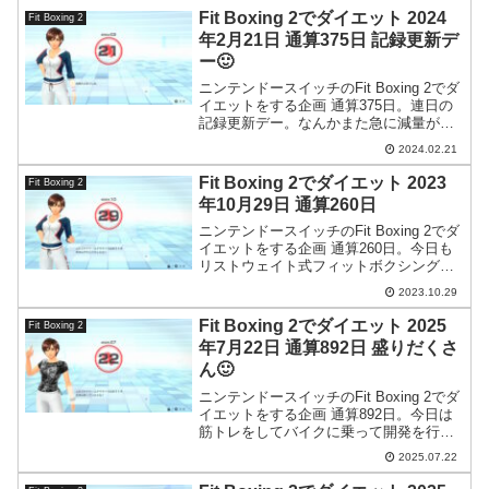
Fit Boxing 2でダイエット 2024
Fit Boxing 2
年2月21日 通算375日 記録更新デ
ー🙂
ニンテンドースイッチのFit Boxing 2でダ
イエットをする企画 通算375日。連日の
記録更新デー。なんかまた急に減量が順
調になり始めました。
2024.02.21
Fit Boxing 2でダイエット 2023
Fit Boxing 2
年10月29日 通算260日
ニンテンドースイッチのFit Boxing 2でダ
イエットをする企画 通算260日。今日も
リストウェイト式フィットボクシングを
やりましたが、簡易に手首に巻くタイプ
2023.10.29
は強く締め付けないといけないので血行
障害にならないかちょっと不安です。
Fit Boxing 2でダイエット 2025
Fit Boxing 2
年7月22日 通算892日 盛りだくさ
ん🙂
ニンテンドースイッチのFit Boxing 2でダ
イエットをする企画 通算892日。今日は
筋トレをしてバイクに乗って開発を行い
ました。盛りだくさんな1日でした。
2025.07.22