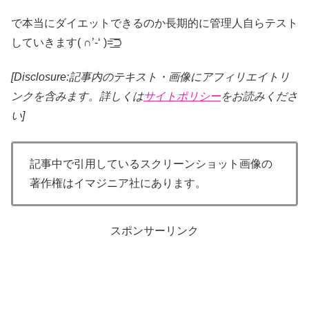
で本当にダイエットできるのか長期的に管理人自らテスト
していきます( ∩’-‘ )=͟͟͞͞⊃
[Disclosure:記事内のテキスト・画像
にアフィリエイトリ
ンクを含みます。詳しくは
サイトポリシー
をお読みくださ
い]
記事中で引用しているスクリーンショット画像の
著作権はイマジニア社にあります。
スポンサーリンク