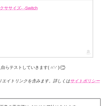
エクササイズ- -Switch
していきます( ∩’-‘ )=͟͟͞͞⊃
リエイトリンクを含みます。詳しくは
サイトポリシー