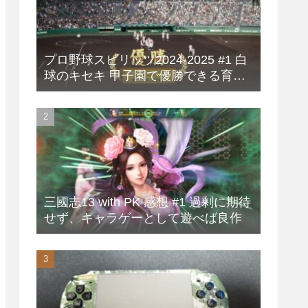
プロ野球スピリッツ2024-2025 #1 白
球のキセキ 甲子園で優勝できる育成
方法
三國志13 with PK 感想 #1 過剰に期待
せず、キャラゲーとして遊べば良作