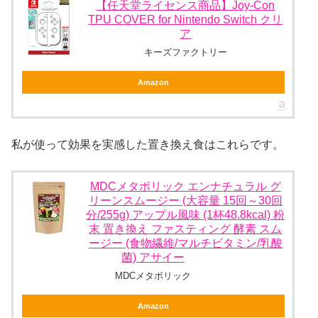
【任天堂ライセンス商品】Joy-Con
TPU COVER for Nintendo Switch クリ
ア
キーズファクトリー
Amazon
私が使って効果を実感した置き換え食はこれらです。
MDCメタボリック エンナチュラル グ
リーンスムージー (大容量 15回～30回
分/255g) アップル風味 (1杯48.8kcal) 粉
末 置き換え ファスティング 酵素 スム
ージー (食物繊維/マルチビタミン/乳酸
菌) アサイー
MDCメタボリック
Amazon