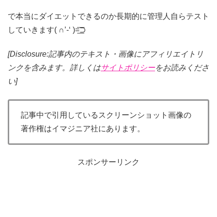
で本当にダイエットできるのか長期的に管理人自らテスト
していきます( ∩’-‘ )=͟͟͞͞⊃
[Disclosure:記事内のテキスト・画像
にアフィリエイトリ
ンクを含みます。詳しくは
サイトポリシー
をお読みくださ
い]
記事中で引用しているスクリーンショット画像の
著作権はイマジニア社にあります。
スポンサーリンク