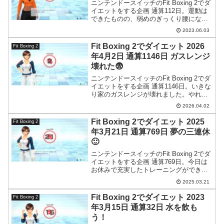
ニンテンドースイッチのFit Boxing 2でダ
イエットをする企画 通算112日。運動は
できたものの、弱めのぎっくり腰になっ
てしまいました…。
2023.06.03
Fit Boxing 2でダイエット 2026
Fit Boxing 2
年4月2日 通算1146日 ガスレンジ
壊れた😨
ニンテンドースイッチのFit Boxing 2でダ
イエットをする企画 通算1146日。いきな
り家のガスレンジが壊れました。やれや
れ。
2026.04.02
Fit Boxing 2でダイエット 2025
Fit Boxing 2
年3月21日 通算769日 夢の三連休
🙂
ニンテンドースイッチのFit Boxing 2でダ
イエットをする企画 通算769日。今日は
お休みで充実したトレーニングができま
した。
2025.03.21
Fit Boxing 2でダイエット 2023
Fit Boxing 2
年3月15日 通算32日 水を飲も
う！