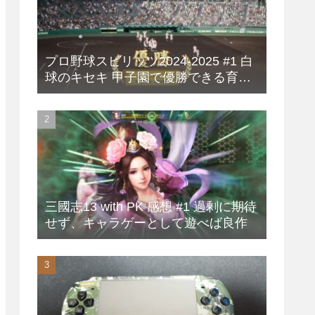
プロ野球スピリッツ2024-2025 #1 白
球のキセキ 甲子園で優勝できる育成
方法
三國志13 with PK 感想 #1 過剰に期待
せず、キャラゲーとして遊べば良作