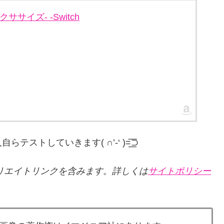
エクササイズ- -Switch
していきます( ∩’-‘ )=͟͟͞͞⊃
リエイトリンクを含みます。詳しくは
サイトポリシー