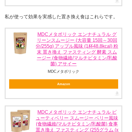
私が使って効果を実感した置き換え食はこれらです。
MDCメタボリック エンナチュラル グ
リーンスムージー (大容量 15回～30回
分/255g) アップル風味 (1杯48.8kcal) 粉
末 置き換え ファスティング 酵素 スム
ージー (食物繊維/マルチビタミン/乳酸
菌) アサイー
MDCメタボリック
Amazon
MDCメタボリック エンナチュラル ビ
ューティベリー スムージー ベリー風味
(食物繊維/マルチビタミン/乳酸菌) 食事
置き換え ファスティング (255グラム (x