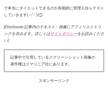
で本当にダイエットできるのか長期的に管理人自らテスト
していきます( ∩’-‘ )=͟͟͞͞⊃
[Disclosure:記事内のテキスト・画像
にアフィリエイトリ
ンクを含みます。詳しくは
サイトポリシー
をお読みくださ
い]
記事中で引用しているスクリーンショット画像の
著作権はイマジニア社にあります。
スポンサーリンク