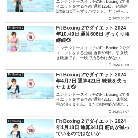
ニンテンドースイッチのFit Boxing 2でダ
イエットをする企画 通算126日。結局新
記録には至らずリバウンド。どうやら今
は停滞期なようです。
2023.06.17
Fit Boxing 2でダイエット 2024
Fit Boxing 2
年10月9日 通算606日 ぎっくり腰
継続🤕
ニンテンドースイッチのFit Boxing 2でダ
イエットをする企画 通算606日。引き続
き腰痛です。一晩で治るわけがない。
2024.10.09
Fit Boxing 2でダイエット 2024
Fit Boxing 2
年4月7日 通算421日 味覚を失っ
たまま🤕
ニンテンドースイッチのFit Boxing 2でダ
イエットをする企画 通算421日。味覚障
害が治りません。また自律神経が壊れて
いるんじゃないか疑惑が…。
2024.04.07
Fit Boxing 2でダイエット 2024
Fit Boxing 2
年1月18日 通算341日 筋肉が減っ
ているのではないか