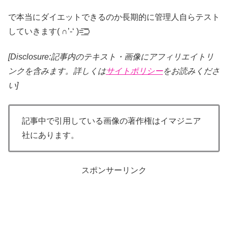
で本当にダイエットできるのか長期的に管理人自らテスト
していきます( ∩’-‘ )=͟͟͞͞⊃
[Disclosure:記事内のテキスト・画像
にアフィリエイトリ
ンクを含みます。詳しくは
サイトポリシー
をお読みくださ
い]
記事中で引用している画像の著作権はイマジニア
社にあります。
スポンサーリンク