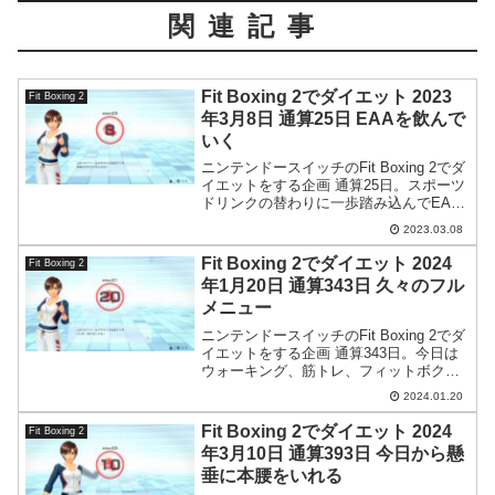
関連記事
Fit Boxing 2でダイエット 2023
Fit Boxing 2
年3月8日 通算25日 EAAを飲んで
いく
ニンテンドースイッチのFit Boxing 2でダ
イエットをする企画 通算25日。スポーツ
ドリンクの替わりに一歩踏み込んでEAA
を飲んでいくことにしました。コストパ
2023.03.08
フォーマンスに優れた製品を見つけたの
でまずはお試しフレーバーセットで試飲
Fit Boxing 2でダイエット 2024
Fit Boxing 2
していきます。
年1月20日 通算343日 久々のフル
メニュー
ニンテンドースイッチのFit Boxing 2でダ
イエットをする企画 通算343日。今日は
ウォーキング、筋トレ、フィットボクシ
ングと久々にフルメニューで頑張りまし
2024.01.20
た。
Fit Boxing 2でダイエット 2024
Fit Boxing 2
年3月10日 通算393日 今日から懸
垂に本腰をいれる