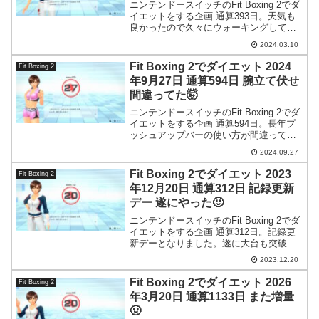
ニンテンドースイッチのFit Boxing 2でダ
イエットをする企画 通算393日。天気も
良かったので久々にウォーキングして神
社にお礼参りに行ってきました。フィッ
2024.03.10
トボクシングと筋トレも実行。また今日
から時短に向けて懸垂に取り組むことに
Fit Boxing 2でダイエット 2024
Fit Boxing 2
しました。
年9月27日 通算594日 腕立て伏せ
間違ってた🤯
ニンテンドースイッチのFit Boxing 2でダ
イエットをする企画 通算594日。長年プ
ッシュアップバーの使い方が間違ってい
たことが判明。正しいフォームで腕立て
2024.09.27
伏せをしたらちゃんと大胸筋に刺激が入
りました。
Fit Boxing 2でダイエット 2023
Fit Boxing 2
年12月20日 通算312日 記録更新
デー 遂にやった🙂
ニンテンドースイッチのFit Boxing 2でダ
イエットをする企画 通算312日。記録更
新デーとなりました。遂に大台も突破で
す(まだゴールは遠いけど)。
2023.12.20
Fit Boxing 2でダイエット 2026
Fit Boxing 2
年3月20日 通算1133日 また増量
🤢