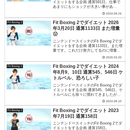
イエットをする企画 通算591日。仕事で
あまりにもショックが大きい事があ
り…。
2024.09.24
Fit Boxing 2でダイエット 2026
Fit Boxing 2
年3月20日 通算1133日 また増量
🤢
ニンテンドースイッチのFit Boxing 2でダ
イエットをする企画 通算1133日。また増
量です。これだけ努力してるのに増量
で、もういい加減嫌になってきました。
2026.03.20
Fit Boxing 2でダイエット 2024
Fit Boxing 2
年8月9、10日 通算545、546日 ケ
トルベル、恐ろしい子
ニンテンドースイッチのFit Boxing 2でダ
イエットをする企画 通算545、546日。ケ
トルベルにも徐々に慣れてきましたがや
ればやるほどこのアイテムは凄いと感じ
2024.08.10
ています。
Fit Boxing 2でダイエット 2023
Fit Boxing 2
年7月19日 通算158日
ニンテンドースイッチのFit Boxing 2でダ
イエットをする企画 通算158日。