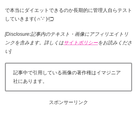
で本当にダイエットできるのか長期的に管理人自らテスト
していきます( ∩’-‘ )=͟͟͞͞⊃
[Disclosure:記事内のテキスト・画像
にアフィリエイトリ
ンクを含みます。詳しくは
サイトポリシー
をお読みくださ
い]
記事中で引用している画像の著作権はイマジニア
社にあります。
スポンサーリンク