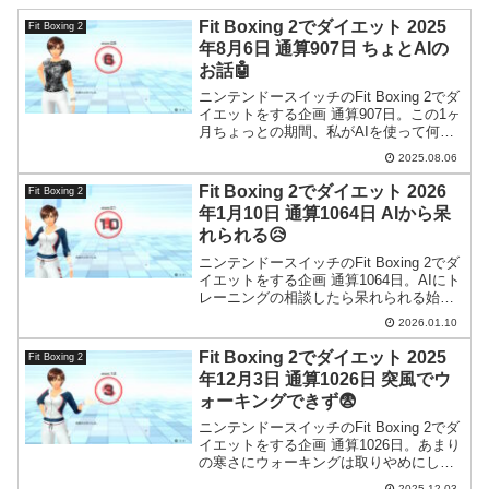
Fit Boxing 2でダイエット 2025
Fit Boxing 2
年8月6日 通算907日 ちょとAIの
お話🤖
ニンテンドースイッチのFit Boxing 2でダ
イエットをする企画 通算907日。この1ヶ
月ちょっとの期間、私がAIを使って何を
やってきたのかを書きます。
2025.08.06
Fit Boxing 2でダイエット 2026
Fit Boxing 2
年1月10日 通算1064日 AIから呆
れられる😥
ニンテンドースイッチのFit Boxing 2でダ
イエットをする企画 通算1064日。AIにト
レーニングの相談したら呆れられる始末
(実話)
2026.01.10
Fit Boxing 2でダイエット 2025
Fit Boxing 2
年12月3日 通算1026日 突風でウ
ォーキングできず😨
ニンテンドースイッチのFit Boxing 2でダ
イエットをする企画 通算1026日。あまり
の寒さにウォーキングは取りやめにしま
した。こんな時に無理したら風邪ひきま
2025.12.03