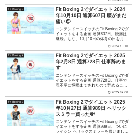
す。
Fit Boxing 2でダイエット 2024
Fit Boxing 2
年10月10日 通算607日 腰がまだ
痛い🤕
ニンテンドースイッチのFit Boxing 2でダ
イエットをする企画 通算607日。腰痛は
継続。ちな、10月10日の体育の日を月曜
に移してスポーツの日としたことに未だ
2024.10.10
に納得が行ってません。
Fit Boxing 2でダイエット 2025
Fit Boxing 2
年2月8日 通算728日 仕事辞めま
す
ニンテンドースイッチのFit Boxing 2でダ
イエットをする企画 通算728日。仕事で
理不尽に恫喝までされたので辞めること
にしました。
2025.02.08
Fit Boxing 2でダイエット 2025
Fit Boxing 2
年10月27日 通算989日 ヘリック
スミラー買った💸
ニンテンドースイッチのFit Boxing 2でダ
イエットをする企画 通算989日。ついに
ライシン ヘリックスミラーを買いました
(高かった…)。届くのが楽しみです。