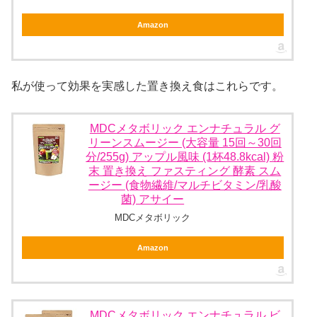
Amazon
私が使って効果を実感した置き換え食はこれらです。
MDCメタボリック エンナチュラル グ
リーンスムージー (大容量 15回～30回
分/255g) アップル風味 (1杯48.8kcal) 粉
末 置き換え ファスティング 酵素 スム
ージー (食物繊維/マルチビタミン/乳酸
菌) アサイー
MDCメタボリック
Amazon
MDCメタボリック エンナチュラル ビ