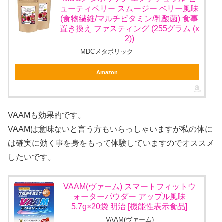
ューティベリー スムージー ベリー風味
(食物繊維/マルチビタミン/乳酸菌) 食事
置き換え ファスティング (255グラム (x
2))
MDCメタボリック
Amazon
VAAMも効果的です。
VAAMは意味ないと言う方もいらっしゃいますが私の体に
は確実に効く事を身をもって体験していますのでオススメ
したいです。
VAAM(ヴァーム) スマートフィットウ
ォーターパウダー アップル風味
5.7g×20袋 明治 [機能性表示食品]
VAAM(ヴァーム)