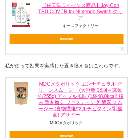
【任天堂ライセンス商品】Joy-Con
TPU COVER for Nintendo Switch クリ
ア
キーズファクトリー
Amazon
私が使って効果を実感した置き換え食はこれらです。
MDCメタボリック エンナチュラル グ
リーンスムージー (大容量 15回～30回
分/255g) アップル風味 (1杯48.8kcal) 粉
末 置き換え ファスティング 酵素 スム
ージー (食物繊維/マルチビタミン/乳酸
菌) アサイー
MDCメタボリック
Amazon