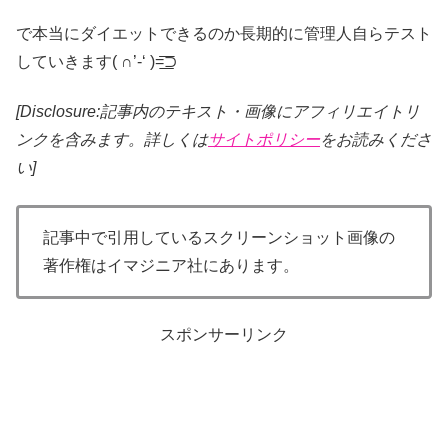
で本当にダイエットできるのか長期的に管理人自らテスト
していきます( ∩’-‘ )=͟͟͞͞⊃
[Disclosure:記事内のテキスト・画像
にアフィリエイトリ
ンクを含みます。詳しくは
サイトポリシー
をお読みくださ
い]
記事中で引用しているスクリーンショット画像の
著作権はイマジニア社にあります。
スポンサーリンク