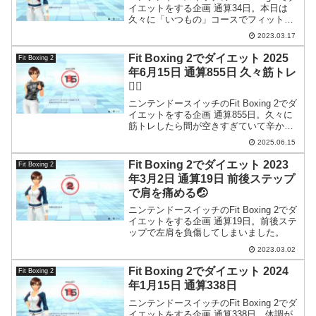
イエットをする企画 通算34日。本日は
久々に「いつもの」コースでフィットボ
クシングをやっておきました。最近パン
2023.03.17
チのフォームが乱れがちなので気をつけ
たいところデス。
Fit Boxing 2でダイエット 2025
Fit Boxing 2
年6月15日 通算855日 久々筋トレ
🏋️‍♂️
ニンテンドースイッチのFit Boxing 2でダ
イエットをする企画 通算855日。久々に
筋トレしたら間が空きすぎていて辛かっ
たです。
2025.06.15
Fit Boxing 2でダイエット 2023
Fit Boxing 2
年3月2日 通算19日 前後ステップ
で肩を痛める🤕
ニンテンドースイッチのFit Boxing 2でダ
イエットをする企画 通算19日。前後ステ
ップで左肩を負傷してしまいました。
2023.03.02
Fit Boxing 2でダイエット 2024
Fit Boxing 2
年1月15日 通算338日
ニンテンドースイッチのFit Boxing 2でダ
イエットをする企画 通算338日。体調が