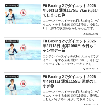
Fit Boxing 2でダイエット 2026
Fit Boxing 2
年5月1日 通算1175日 7kmも歩い
てしまった🎏
ニンテンドースイッチのFit Boxing 2でダ
イエットをする企画 通算1175日。今日は
1日、脈拍の状態がおかしかったです。
2026.05.01
Fit Boxing 2でダイエット 2026
Fit Boxing 2
年2月13日 通算1098日 今日もニ
ャン吉デー😺
ニンテンドースイッチのFit Boxing 2でダ
イエットをする企画 通算1098日。今日は
アクティブレストでウォーキングをして
おきました。
2026.02.13
Fit Boxing 2でダイエット 2026
Fit Boxing 2
年4月11日 通算1155日 運動のし
すぎ😥
ニンテンドースイッチのFit Boxing 2でダ
イエットをする企画 通算1155日。修理に
出したバイクを45分歩いて取りに行った
のですが、ヘルメット持って歩くのがこ
2026.04.11