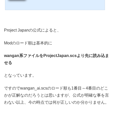
す。今回のお題は、ついにModが公開された待望の日本マップProject Japanについ
てです。管理人がああでもないこうでもないとさんざん苦労してなんとかMod導入
までたどり着けましたので、その辺りのことも紹介したいと思います。Project Japa
n Mod で金沢の風になれ！Project Japanとはなにかまず、ProjectJapan(プロジェク
ト・ジャパン)とはなにか、簡単に紹介します。ヨー...
Project Japanの公式によると、
Modのロード順は基本的に
wangan系ファイルをProjectJapan.scsより先に読み込ま
せる
となっています。
ですのでwangan_ai.scsのロード順も1番目～4番目のどこ
かが正解なのだろうとは思いますが、公式が明確な事を言
わない以上、今の時点では何が正しいのか分かりません。