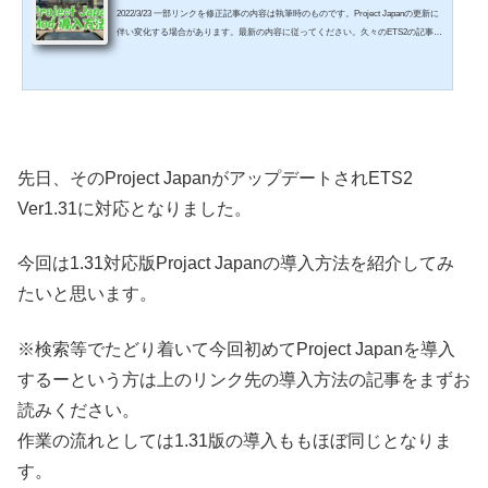
2022/3/23 一部リンクを修正記事の内容は執筆時のものです。Project Japanの更新に
伴い変化する場合があります。最新の内容に従ってください。久々のETS2の記事で
す。今回のお題は、ついにModが公開された待望の日本マップProject Japanについ
てです。管理人がああでもないこうでもないとさんざん苦労してなんとかMod導入
までたどり着けましたので、その辺りのことも紹介したいと思います。Project Japa
n Mod で金沢の風になれ！Project Japanとはなにかまず、ProjectJapan(プロジェク
ト・ジャパン)とはなにか、簡単に紹介します。ヨー...
先日、そのProject JapanがアップデートされETS2
Ver1.31に対応となりました。
今回は1.31対応版Projact Japanの導入方法を紹介してみ
たいと思います。
※検索等でたどり着いて今回初めてProject Japanを導入
するーという方は上のリンク先の導入方法の記事をまずお
読みください。
作業の流れとしては1.31版の導入ももほぼ同じとなりま
す。