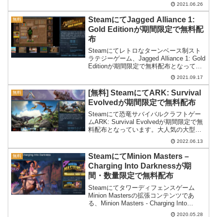
Trilogyが期間限定で無料配布中。受け取
2021.06.26
り方などを紹介します。
SteamにてJagged Alliance 1:
無料
Gold Editionが期間限定で無料配
布
Steamにてレトロなターンベース制スト
ラテジーゲーム、Jagged Alliance 1: Gold
Editionが期間限定で無料配布となってい
ます。
2021.09.17
[無料] SteamにてARK: Survival
無料
Evolvedが期間限定で無料配布
Steamにて恐竜サバイバルクラフトゲー
ムARK: Survival Evolvedが期間限定で無
料配布となっています。大人気の大型タ
イトルが無料で遊べます。
2022.06.13
SteamにてMinion Masters –
無料
Charging Into Darknessが期
間・数量限定で無料配布
Steamにてタワーディフェンスゲーム
Minion Mastersの拡張コンテンツであ
る、Minion Masters - Charging Into
Darknessが期間・数量限定で無料配布と
2020.05.28