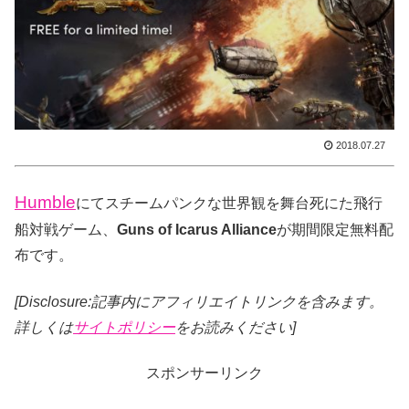
2018.07.27
Humble
にてスチームパンクな世界観を舞台死にた飛行
船対戦ゲーム、
Guns of Icarus Alliance
が期間限定無料配
布です。
[Disclosure:記事内にアフィリエイトリンクを含みます。
詳しくは
サイトポリシー
をお読みください]
スポンサーリンク