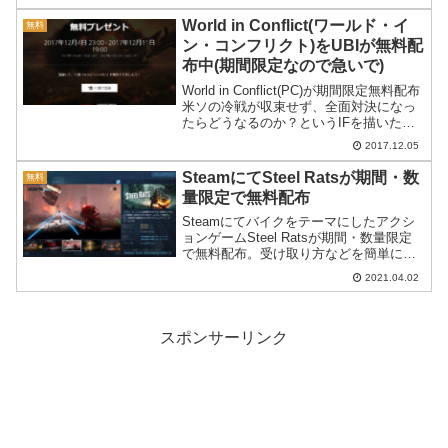
なっています。※ベースゲームは無料で
す。
World in Conflict(ワールド・イ
無料
ン・コンフリクト)をUBIが無料配
布中(期間限定なので急いで)
World in Conflict(PC)が期間限定無料配布
米ソの冷戦が収束せず、全面対決になっ
たらどうなるのか？というIFを描いたリ
アルタイムストラテジー、World in
2017.12.05
Conflict(ワールド・イン・コンフリクト)
をUBIが公式サ...
SteamにてSteel Ratsが期間・数
無料
量限定で無料配布
Steamにてバイクをテーマにしたアクシ
ョンゲームSteel Ratsが期間・数量限定
で無料配布。受け取り方などを簡単に紹
介します。
2021.04.02
スポンサーリンク