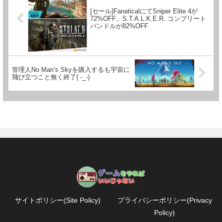
[セール]FanaticalにてSniper Elite 4が
72%OFF、S.T.A.L.K.E.R. コンプリート
バンドルが82%OFF
管理人No Man’s Skyを購入するも宇宙に
飛び立つこと無く終了( -_-)
サイトポリシー(Site Policy)
プライバシーポリシー(Privacy
Policy)