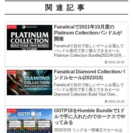
関連記事
Fanaticalで2021年10月度の
セール
Platinum Collectionバンドルが
開催
Fanaticalで自分で欲しいゲームを選んで
バンドル形式で安く購入できるセール
Platinum Collection Bundle(2021年10月
度)がスタート。大型タイトルこそないも
2021.10.05
のの評価の高いインディーズゲームが含
まれているようです。
Fanatical Diamond Collectionバ
セール
ンドルセール(2023/10)
Fanaticalで自分で欲しいゲームを選んで
バンドル形式で安く購入できるセール
Diamond Collection Build Your Own
Bundle Fall Edition(2023年10月度)がスタ
2023.10.26
ート。あんまり秋と関係ない内容になっ
ています。
OOTP18をHumble Bundleで1ド
セール
ルで手に入れたのでホークスでや
ってみる
2022/3/19 リンクを一部修正※セールは