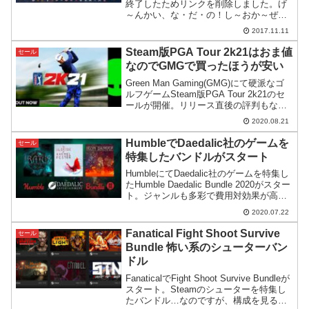
終了したためリンクを削除しました。げ
～んかい、な・だ・の！し～おか～ぜに
～(デンデン！)き～たえし、つ・ば・さ！
2017.11.11
た～くま～し～く(デデデ、デデデン！)
(中略)いざゆけ～、ほ↑の↓お↑の↓～ワ
Steam版PGA Tour 2k21はおま値
セール
カ・...
なのでGMGで買ったほうが安い
Green Man Gaming(GMG)にて硬派なゴ
ルフゲームSteam版PGA Tour 2k21のセ
ールが開催。リリース直後の評判もなか
なか良さそうで期待できそうです。
2020.08.21
HumbleでDaedalic社のゲームを
セール
特集したバンドルがスタート
HumbleにてDaedalic社のゲームを特集し
たHumble Daedalic Bundle 2020がスター
ト。ジャンルも多彩で費用対効果が高い
バンドルです。
2020.07.22
Fanatical Fight Shoot Survive
セール
Bundle 怖い系のシューターバン
ドル
FanaticalでFight Shoot Survive Bundleが
スタート。Steamのシューターを特集し
たバンドル…なのですが、構成を見ると