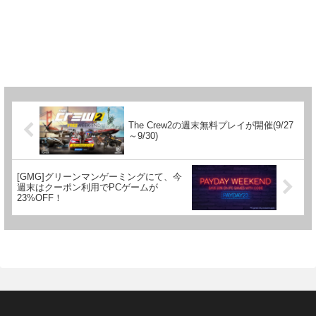
The Crew2の週末無料プレイが開催(9/27
～9/30)
[GMG]グリーンマンゲーミングにて、今
週末はクーポン利用でPCゲームが
23%OFF！