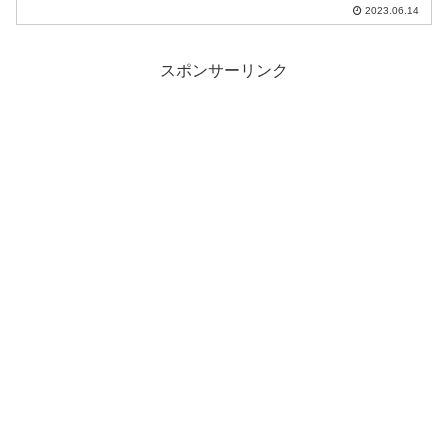
ホラー系が多いようなので人を選ぶかも
2023.06.14
しれません。
スポンサーリンク