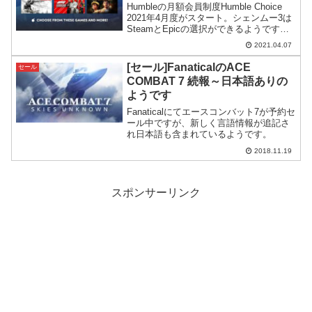
Humbleの月額会員制度Humble Choice
2021年4月度がスタート。シェンムー3は
SteamとEpicの選択ができるようです
ね。
2021.04.07
[セール]FanaticalのACE
セール
COMBAT 7 続報～日本語ありの
ようです
Fanaticalにてエースコンバット7が予約セ
ール中ですが、新しく言語情報が追記さ
れ日本語も含まれているようです。
2018.11.19
スポンサーリンク