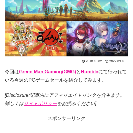
2018.10.02
2022.03.18
今回は
Green Man Gaming(GMG)
と
Humble
にて行われて
いる今週のPCゲームセールを紹介してみます。
[Disclosure:記事内にアフィリエイトリンクを含みます。
詳しくは
サイトポリシー
をお読みください]
スポンサーリンク