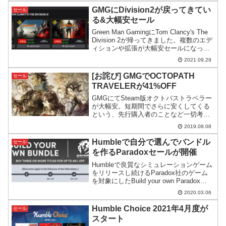
GMGにDivision2が戻ってきてい
セール
る&大幅安セール
Green Man GamingにTom Clancy's The
Division 2が帰ってきました。複数のエデ
ィションや拡張が大幅安セールになって
いますので、これから始める方も復帰の
2021.09.29
方もお買い得なセールになっています。
[お詫び] GMGでOCTOPATH
セール
TRAVELERが41%OFF
GMGにてSteam版オクトパストラベラー
が大幅安。短期間でさらに安くしてくる
という、先行購入者のことなど一切考え
ない手口です( -_-)ヒドイ…。
2019.08.08
Humbleで自分で選んでバンドル
セール
を作るParadoxセールが開催
Humbleで良質なシミュレーションゲーム
をリリースし続けるParadox社のゲーム
を対象にしたBuild your own Paradox
Bundleがスタート。自分でゲームを組み
2020.03.06
合わせてバンドルを作り、割引率をUPで
させるという仕組みです。
Humble Choice 2021年4月度が
セール
スタート