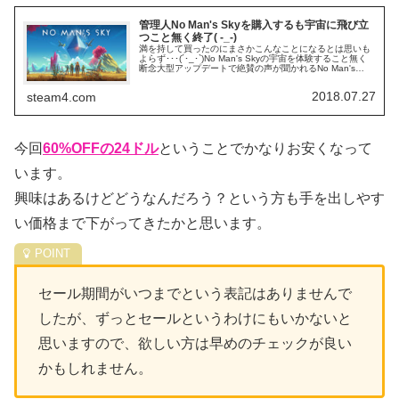
管理人No Man's Skyを購入するも宇宙に飛び立
つこと無く終了( -_-)
満を持して買ったのにまさかこんなことになるとは思いも
よらず･･･(´･_･`)No Man's Skyの宇宙を体験すること無く
断念大型アップデートで絶賛の声が聞かれるNo Man's
Sky。管理人も前々からほしいほしいと思っていたので、
今...
2018.07.27
steam4.com
今回
60%OFFの24ドル
ということでかなりお安くなって
います。
興味はあるけどどうなんだろう？という方も手を出しやす
い価格まで下がってきたかと思います。
セール期間がいつまでという表記はありませんで
したが、ずっとセールというわけにもいかないと
思いますので、欲しい方は早めのチェックが良い
かもしれません。