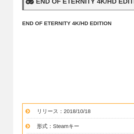
END OF ETERNITY 4K/HD EDI
END OF ETERNITY 4K/HD EDITION
リリース：2018/10/18
形式：Steamキー