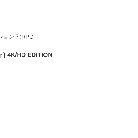
ョン？)RPG
4K/HD EDITION