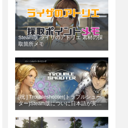
Steam版 ライザのアトリエ 素材の採
取箇所メモ
[祝 ] Troubleshooter(トラブルシュー
ター)Steam版についに日本語が実
装！