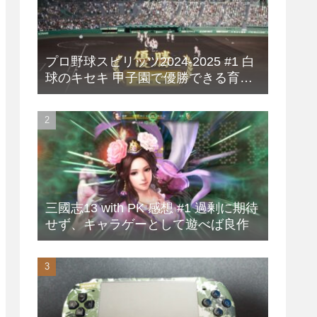
プロ野球スピリッツ2024-2025 #1 白
球のキセキ 甲子園で優勝できる育成
方法
三國志13 with PK 感想 #1 過剰に期待
せず、キャラゲーとして遊べば良作