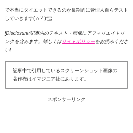
で本当にダイエットできるのか長期的に管理人自らテスト
していきます( ∩’-‘ )=͟͟͞͞⊃
[Disclosure:記事内のテキスト・画像
にアフィリエイトリ
ンクを含みます。詳しくは
サイトポリシー
をお読みくださ
い]
記事中で引用しているスクリーンショット画像の
著作権はイマジニア社にあります。
スポンサーリンク