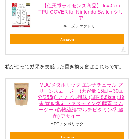
【任天堂ライセンス商品】Joy-Con
TPU COVER for Nintendo Switch クリ
ア
キーズファクトリー
Amazon
私が使って効果を実感した置き換え食はこれらです。
MDCメタボリック エンナチュラル グ
リーンスムージー (大容量 15回～30回
分/255g) アップル風味 (1杯48.8kcal) 粉
末 置き換え ファスティング 酵素 スム
ージー (食物繊維/マルチビタミン/乳酸
菌) アサイー
MDCメタボリック
Amazon