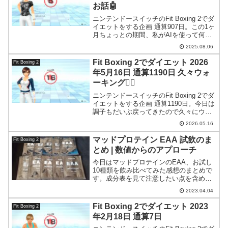
お話🤖
ニンテンドースイッチのFit Boxing 2でダ
イエットをする企画 通算907日。この1ヶ
月ちょっとの期間、私がAIを使って何を
やってきたのかを書きます。
2025.08.06
Fit Boxing 2でダイエット 2026
Fit Boxing 2
年5月16日 通算1190日 久々ウォ
ーキング🚶‍♀️
ニンテンドースイッチのFit Boxing 2でダ
イエットをする企画 通算1190日。今日は
調子もだいぶ戻ってきたので久々にウォ
ーキングしてきました。
2026.05.16
マッドプロテイン EAA 試飲のま
Fit Boxing 2
とめ | 数値からのアプローチ
今日はマッドプロテインのEAA、お試し
10種類を飲み比べてみた感想のまとめで
す。成分表を見て注意したい点を含めつ
つ、この製品の感想を書いてみたいと思
2023.04.04
います。
Fit Boxing 2でダイエット 2023
Fit Boxing 2
年2月18日 通算7日