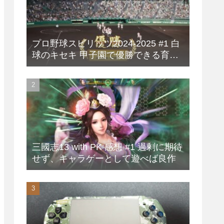
プロ野球スピリッツ2024-2025 #1 白
球のキセキ 甲子園で優勝できる育成
方法
三國志13 with PK 感想 #1 過剰に期待
せず、キャラゲーとして遊べば良作