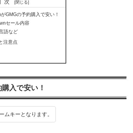
目次
 DawnがGMGの予約購入で安い！
 Dawnセール内容
言語など
と注意点
の予約購入で安い！
ゲームキーとなります。