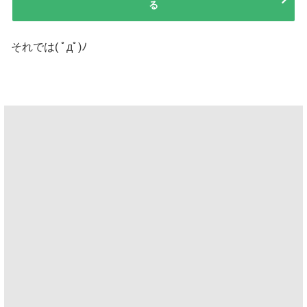
る
それでは( ﾟдﾟ)ﾉ