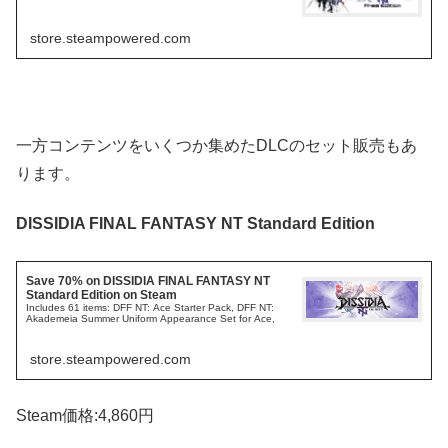
store.steampowered.com
一方コンテンツをいくつか集めたDLCのセット販売もあ
ります。
DISSIDIA FINAL FANTASY NT Standard Edition
Save 70% on DISSIDIA FINAL FANTASY NT
Standard Edition on Steam
Includes 61 items: DFF NT: Ace Starter Pack, DFF NT:
Akademeia Summer Uniform Appearance Set for Ace,
store.steampowered.com
Steam価格:4,860円