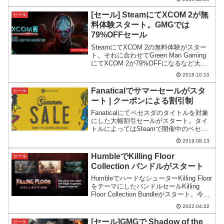
Humbleで買ったほうが安いです。
[セール] SteamにてXCOM 2が無
セール
料体験スタート。GMGでは
79%OFFセール
SteamにてXCOM 2の無料体験がスター
ト。それに合わせてGreen Man Gaming
にてXCOM 2が79%OFFになるなど大幅
割引きセールがスタートしています。
2018.10.10
Fanaticalでサマーセールがスタ
セール
ート | クーポンによる割引制
Fanaticalにてベセスダのタイトルを対象
にした大幅割引セールがスタート。タイ
トルによってはSteamで開催中のベセス
ダセールよりもずっと安いものがありま
2019.08.13
す。
HumbleでKilling Floor
セール
Collection バンドルがスタート
HumbleでハードなシューターKilling Floor
をテーマにしたバンドルセールKilling
Floor Collection Bundleがスタート。今回
のバンドルはコース分けが買い手フレン
2022.04.02
ドリーな設定になっています。
[セール]GMGで Shadow of the
セール