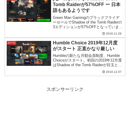
Tomb Raiderが57%OFF ー 日本
語もあるようです
Green Man Gamingのブラックフライデ
ーセールでShadow of the Tomb Raiderの
3エディションが57%OFFとなっていま
す。日本語ありの情報と併せてご紹介。
2018.11.26
Humble Choice 2019年12月度
セール
がスタート 正直かなり厳しい
Humbleの新たな月額会員制度、Humble
Choiceがスタート。初回の2019年12月度
はShadow of the Tomb Raiderが目玉とな
っています。今回から全内容が初日に発
2019.12.07
表となり、中身を見てから購入可能にな
りました。
スポンサーリンク