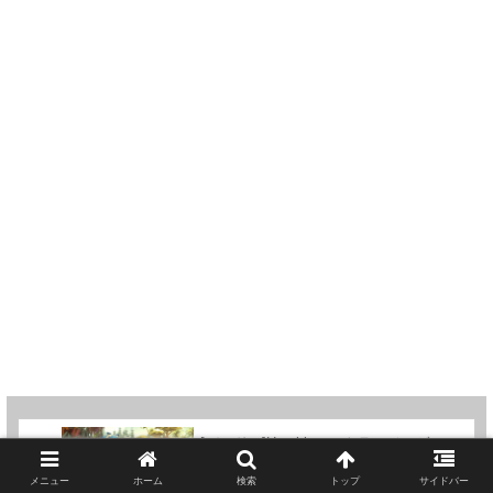
[バンドル]Humbleでストラテジーゲーム
を集めたHumble Strategy Bundle 2019ス
タート
メニュー
ホーム
検索
トップ
サイドバー