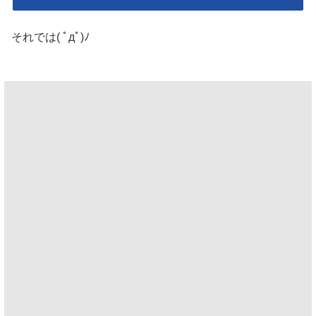
それでは( ﾟдﾟ)ﾉ