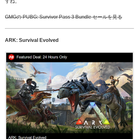
すね。
GMGの PUBG: Survivor Pass 3 Bundle セールを見る
ARK: Survival Evolved