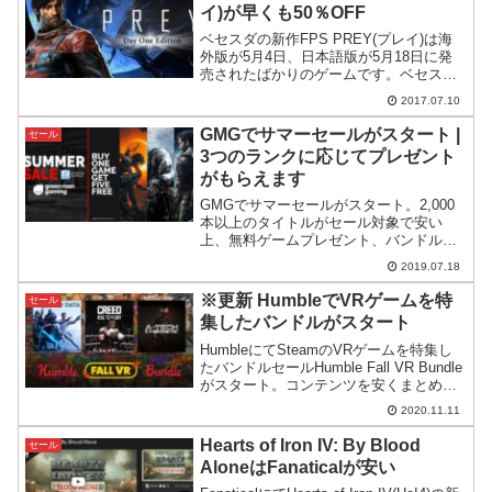
イ)が早くも50％OFF
ベセスダの新作FPS PREY(プレイ)は海
外版が5月4日、日本語版が5月18日に発
売されたばかりのゲームです。ベセスダ
の新作と言うことで期待されて発売され
2017.07.10
たPREYですが、いまいち売り上げまた
は評判が芳しくないのか、先日Steamサ
GMGでサマーセールがスタート |
セール
マーセ...
3つのランクに応じてプレゼント
がもらえます
GMGでサマーセールがスタート。2,000
本以上のタイトルがセール対象で安い
上、無料ゲームプレゼント、バンドルプ
レゼント、割引券といった特典がもらえ
2019.07.18
る仕組みとなっています。この記事では3
コースに別れた特典の内容について詳細
※更新 HumbleでVRゲームを特
セール
を見ていきます。
集したバンドルがスタート
HumbleにてSteamのVRゲームを特集し
たバンドルセールHumble Fall VR Bundle
がスタート。コンテンツを安くまとめて
手に入れるチャンスです。
2020.11.11
Hearts of Iron IV: By Blood
セール
AloneはFanaticalが安い