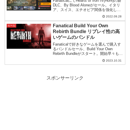
FanaticalにてHearts of Iron IV(HoI4)の新
DLC、By Blood Aloneがセール。イタリ
ア、スイス、エチオピア関係を強化し、
あたらな和平交渉のシステムを実装する
2022.09.28
などゲームの強化が図られたDLCです。
Fanatical Build Your Own
セール
Rebirth Bundle リプレイ性の高
いゲームのバンドル
Fanaticalで好きなゲームを選んで購入す
るバンドルセール、Build Your Own
Rebirth Bundleがスタート。開始早々もう
売り切れているゲームがあります。
2023.10.31
スポンサーリンク