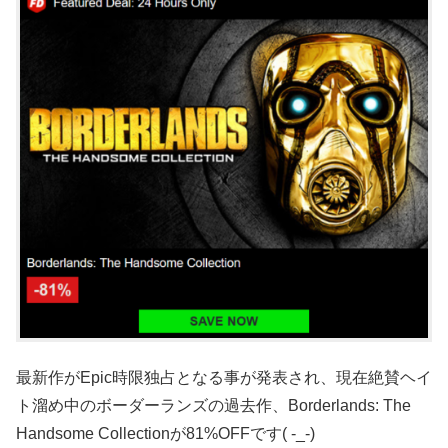
最新作がEpic時限独占となる事が発表され、現在絶賛ヘイ
ト溜め中のボーダーランズの過去作、Borderlands: The
Handsome Collectionが81%OFFです( -_-)