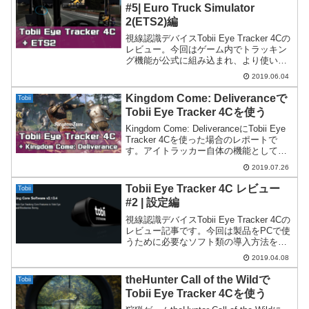
#5| Euro Truck Simulator
2(ETS2)編
視線認識デバイスTobii Eye Tracker 4Cの
レビュー。今回はゲーム内でトラッキン
グ機能が公式に組み込まれ、より使いや
すくなったEuro Truck Simulator 2(ETS2)
2019.06.04
について紹介。
Kingdom Come: Deliveranceで
Tobii
Tobii Eye Tracker 4Cを使う
Kingdom Come: DeliveranceにTobii Eye
Tracker 4Cを使った場合のレポートで
す。アイトラッカー自体の機能としては
便利に思えるのですが、行動選択肢が絡
2019.07.26
むと途端に使いにくいという難点があり
ます。
Tobii Eye Tracker 4C レビュー
Tobii
#2 | 設定編
視線認識デバイスTobii Eye Tracker 4Cの
レビュー記事です。今回は製品をPCで使
うために必要なソフト類の導入方法を紹
介します。ドライバ、ゲームハブ、視線
2019.04.08
移動先のモニター描画という3つが必須と
なります。
theHunter Call of the Wildで
Tobii
Tobii Eye Tracker 4Cを使う