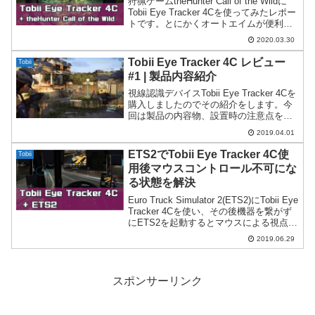
狩猟ゲームtheHunter Call of the Wildに
Tobii Eye Tracker 4Cを使ってみたレポー
トです。とにかくオートエイムが便利
で、獲物に照準を合わせるのが楽になり
2020.03.30
ます。
Tobii Eye Tracker 4C レビュー
Tobii
#1 | 製品内容紹介
視線認識デバイスTobii Eye Tracker 4Cを
購入しましたのでその紹介をします。今
回は製品の内容物、設置時の注意点を詳
しく紹介。またDivision2で実際に使って
2019.04.01
るところを少しだけ紹介します。
ETS2でTobii Eye Tracker 4C使
Tobii
用後マウスコントロール不可にな
る状態を解決
Euro Truck Simulator 2(ETS2)にTobii Eye
Tracker 4Cを使い、その後機器を繋がず
にETS2を起動するとマウスによる視点変
更ができなくなる場合があります。この
2019.06.29
問題の解決方法を紹介します。
スポンサーリンク