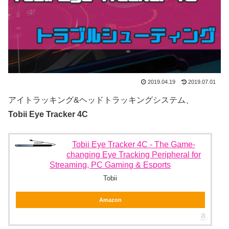
2019.04.19
2019.07.01
アイトラッキング&ヘッドトラッキングシステム、
Tobii Eye Tracker 4C
Tobii Eye Tracker 4C - The Game-
changing Eye Tracking Peripheral for
Streaming, PC Gaming & Esports
Tobii
Amazon