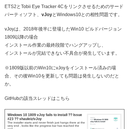
ETS2とTobii Eye Tracker 4Cをリンクさせるためのサード
パーティソフト、
vJoy
とWindows10との相性問題です。
vJoyは、2018年後半に登場したWin10 ビルドバージョン
1809以降の場合
インストール作業の最終段階でハングアップし、
インストールが完結できない不具合が発生しています。
※1809版以前のWin10にvJoyをインストール済みの場
合、その後Win10を更新しても問題は発生しないのだと
か。
GitHubの該当スレッドはこちら
Windows 10 1809 vJoy fails to install ?? Issue
#23 ?? shauleiz/vJoy
The installer starts and never finish just hangs there at the
very end , looks like the progress bar has reached the
end...