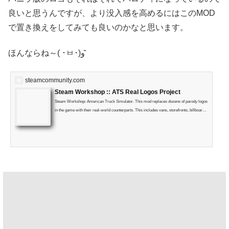
良いと思うんですが、より没入感を高めるにはこのMOD
で置き換えをしてみても良いのかなと思います。
ほんならね～( ･ㅂ･)و ̑̑
steamcommunity.com
Steam Workshop :: ATS Real Logos Project
Steam Workshop: American Truck Simulator. This mod replaces dozens of parody logos
in the game with their real-world counterparts. This includes vans, storefronts, billboards,
buildings, etc. I'm not certain all of these textures actually are