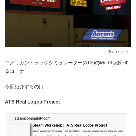
2017.11.27
アメリカントラックシミュレーター(ATS)のModを紹介す
るコーナー
今回紹介するのは
ATS Real Logos Project
steamcommunity.com
Steam Workshop :: ATS Real Logos Project
Steam Workshop: American Truck Simulator. This mod replaces dozens of parody logos