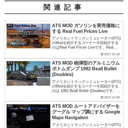
関連記事
ATS MOD ガソリンを実売価格に
ATS
する Real Fuel Prices Live
アメリカントラックシミュレーター(ATS)
のModを紹介するコーナー今回紹介する
のはReal Fuel Prices Liveです。Real
Fuel Prices Live 概要Real Fuel Prices
2017.12.18
Liveはアメリカントラッ...
ATS MOD 砲弾型のアルミニウム
ATS
ボトムダンプ 1992 Beall Bullet
(Doubles)
アメリカントラックシミュレーター(ATS)
のModを紹介するコーナー今回紹介する
のは 1992 Beall Bullet (Doubles)です。
Modの導入は全て自己責任です。万が一
2017.12.09
何かが起こっても一切責任は持てませ
ん。またModに関する...
ATS MOD ルートアドバイザーを
ATS
グーグル マップ調にする Google
Maps Navigation
アメリカントラックシミュレーター(ATS)