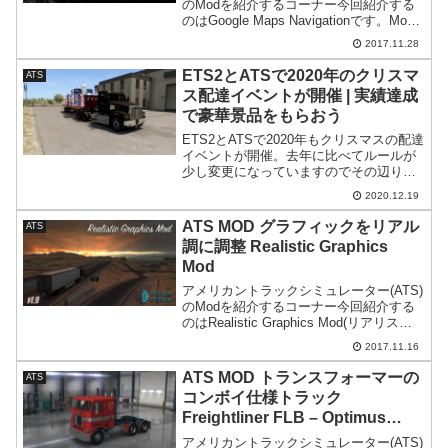
のModを紹介するコーナー今回紹介する
のはGoogle Maps Navigationです。Mod
の導入は全て自己責任です。万が一何か
2017.11.28
が起こっても一切責任は持てません。ま
たModに関する質問にはお答...
ETS2とATSで2020年のクリスマ
ATS
ス配達イベントが開催 | 実績達成
で豪華景品をもらおう
ETS2とATSで2020年もクリスマスの配達
イベントが開催。去年に比べてルールが
少し変更になっていますのでその辺りを
紹介。ゲームを遊ぶ事で素敵なアイテム
2020.12.19
が貰えますのでETS2かATSを持っている
方はチャレンジしてみてはどうでしょう
ATS MOD グラフィックをリアル
ATS
か。
調に調整 Realistic Graphics
Mod
アメリカントラックシミュレーター(ATS)
のModを紹介するコーナー今回紹介する
のはRealistic Graphics Mod(リアリステ
ィック・グラフィックス)です。Modの導
2017.11.16
入は全て自己責任です。万が一何かが起
こっても一切責任は持てま...
ATS MOD トランスフォーマーの
ATS
コンボイ仕様トラック
Freightliner FLB – Optimus
Prime
アメリカントラックシミュレーター(ATS)