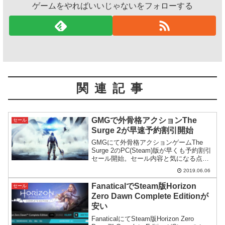
ゲームをやればいいじゃないをフォローする
関連記事
GMGで外骨格アクションThe
セール
Surge 2が早速予約割引開始
GMGにて外骨格アクションゲームThe
Surge 2のPC(Steam)版が早くも予約割引
セール開始。セール内容と気になる点を
チェックします。パブリッシャーが先日
2019.06.06
日本語問題でやらかしたFocus社という
のが気になりますが…。
FanaticalでSteam版Horizon
セール
Zero Dawn Complete Editionが
安い
FanaticalにてSteam版Horizon Zero