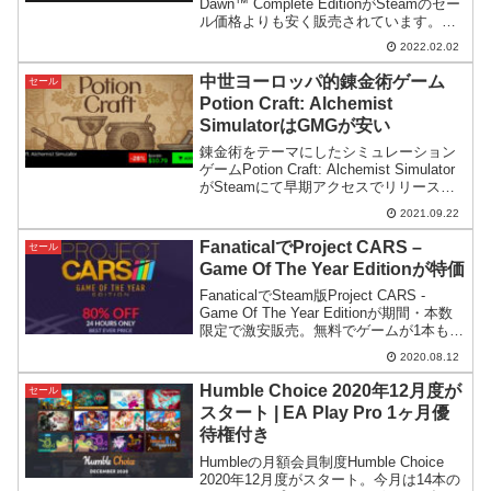
Dawn™ Complete EditionがSteamのセー
ル価格よりも安く販売されています。販
売数とセール時間に限りがある点に注
2022.02.02
意。
中世ヨーロッパ的錬金術ゲーム
セール
Potion Craft: Alchemist
SimulatorはGMGが安い
錬金術をテーマにしたシミュレーション
ゲームPotion Craft: Alchemist Simulator
がSteamにて早期アクセスでリリース。
アトリエシリーズとはまた異なる方向性
2021.09.22
の錬金ゲームですが、GMGではSteamよ
りも少しだけ安く買えるようです。
FanaticalでProject CARS –
セール
Game Of The Year Editionが特価
FanaticalでSteam版Project CARS -
Game Of The Year Editionが期間・本数
限定で激安販売。無料でゲームが1本もら
えるキャンペーンの対象でもあるのでか
2020.08.12
なりお買い得です。
Humble Choice 2020年12月度が
セール
スタート | EA Play Pro 1ヶ月優
待権付き
Humbleの月額会員制度Humble Choice
2020年12月度がスタート。今月は14本の