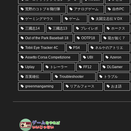
荒野のコトブキ飛行隊
アナログゲーム
自作PC
ゲーミングマウス
ゲーム
太閤立志伝 V DX
三國志14
三國志13
プレイレポ
ホークス
Out of the Park Baseball 18
OOTP18
龍が如く７
Tobii Eye Tracker 4C
PS4
ネルケのアトリエ
Assetto Corsa Competizione
UBI
Azeron
Uplay
トレーラー
FF12
DLGamer
百英雄伝
Troubleshooter
トラブル
greenmangaming
リアルフォース
おま語