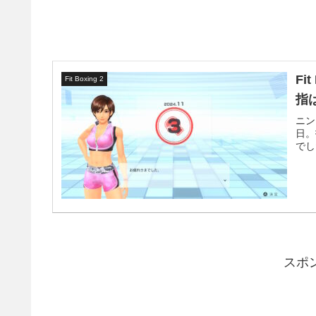
Fi
Fit Boxing 2
指
ニン
日。
でし
スポ