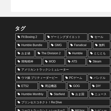
タグ
Fit Boxing 2
ゲーミングダイエット
セール
Humble Bundle
GMG
Fanatical
無料
おま値
The Division 2
Humble
とじとも
簡悔精神
MOD
ATS
Steam
アメリカントラックシミュレーター
ウマ娘 プリティーダービー
PCゲーム
バンドル
ETS2
周辺機器
GOG
DIY
Humble Monthly
Starfield
おま国
ニュース
プリンセスコネクト！Re:Dive
ユーロトラックシミュレーター2
Hit box
レビュー