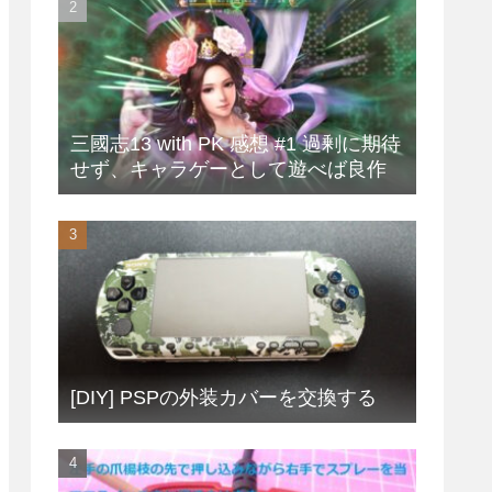
三國志13 with PK 感想 #1 過剰に期待
せず、キャラゲーとして遊べば良作
[DIY] PSPの外装カバーを交換する