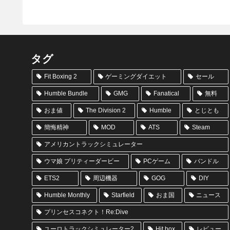
タグ
Fit Boxing 2
ゲーミングダイエット
セール
Humble Bundle
GMG
Fanatical
無料
おま値
The Division 2
Humble
とじとも
簡悔精神
MOD
ATS
Steam
アメリカントラックシミュレーター
ウマ娘 プリティーダービー
PCゲーム
バンドル
ETS2
周辺機器
GOG
DIY
Humble Monthly
Starfield
おま国
ニュース
プリンセスコネクト！Re:Dive
ユーロトラックシミュレーター2
Hit box
レビュー