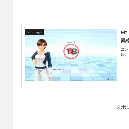
Fi
Fit Boxing 2
異
ニン
日。
スポ