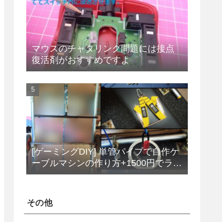
マウスのチャタリング問題には接点
復活剤がおすすめですよ
[ゲーミングDIY] 単管パイプで自作ケ
ーブルマシンの作り方+1500円でラッ
トプルダウンバーをDIY
その他