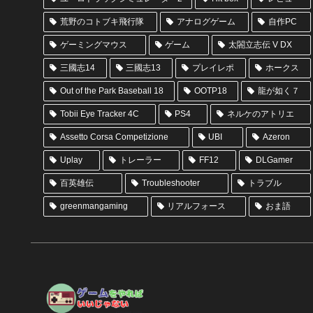
荒野のコトブキ飛行隊
アナログゲーム
自作PC
ゲーミングマウス
ゲーム
太閤立志伝 V DX
三國志14
三國志13
プレイレポ
ホークス
Out of the Park Baseball 18
OOTP18
龍が如く７
Tobii Eye Tracker 4C
PS4
ネルケのアトリエ
Assetto Corsa Competizione
UBI
Azeron
Uplay
トレーラー
FF12
DLGamer
百英雄伝
Troubleshooter
トラブル
greenmangaming
リアルフォース
おま語