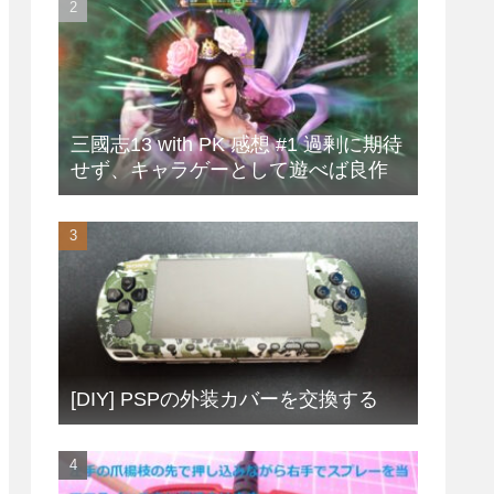
三國志13 with PK 感想 #1 過剰に期待
せず、キャラゲーとして遊べば良作
[DIY] PSPの外装カバーを交換する