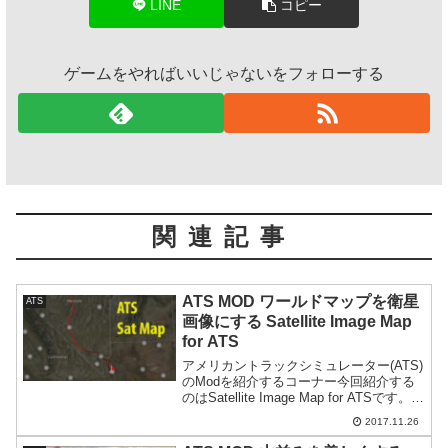
LINE
コピー
ゲームをやればいいじゃないをフォローする
関連記事
ATS MOD ワールドマップを衛星
ATS
画像にする Satellite Image Map
for ATS
アメリカントラックシミュレーター(ATS)
のModを紹介するコーナー今回紹介する
のはSatellite Image Map for ATSです。
Modの導入は全て自己責任です。万が一
2017.11.26
何かが起こっても一切責任は持てませ
ん。またModに関する質...