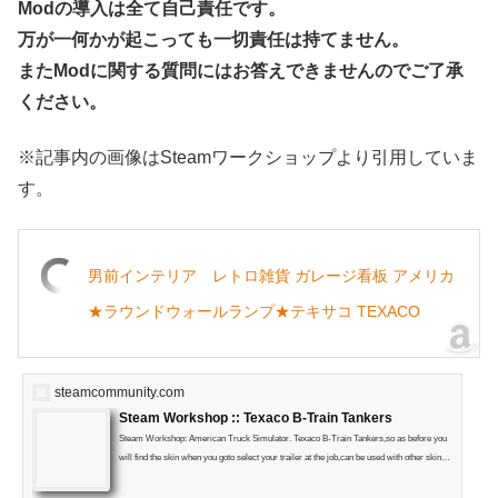
Modの導入は全て自己責任です。
万が一何かが起こっても一切責任は持てません。
またModに関する質問にはお答えできませんのでご了承
ください。
※記事内の画像はSteamワークショップより引用していま
す。
男前インテリア レトロ雑貨 ガレージ看板 アメリカ
★ラウンドウォールランプ★テキサコ TEXACO
steamcommunity.com
Steam Workshop :: Texaco B-Train Tankers
Steam Workshop: American Truck Simulator. Texaco B-Train Tankers,so as before you
will find the skin when you goto select your trailer at the job,can be used with other skins f
or this trailer.The trailer is in the Required items made by my