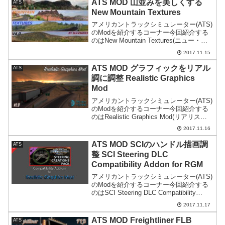
ATS MOD 山並みを美しくする
ATS
New Mountain Textures
アメリカントラックシミュレーター(ATS)
のModを紹介するコーナー今回紹介する
のはNew Mountain Textures(ニュー・マ
ウンテン・テクチャー)です。Modの導入
2017.11.15
は全て自己責任です。万が一何かが起こ
っても一切責任は持てません...
ATS MOD グラフィックをリアル
ATS
調に調整 Realistic Graphics
Mod
アメリカントラックシミュレーター(ATS)
のModを紹介するコーナー今回紹介する
のはRealistic Graphics Mod(リアリステ
ィック・グラフィックス)です。Modの導
2017.11.16
入は全て自己責任です。万が一何かが起
こっても一切責任は持てま...
ATS MOD SCIのハンドル描画調
ATS
整 SCI Steering DLC
Compatibility Addon for RGM
アメリカントラックシミュレーター(ATS)
のModを紹介するコーナー今回紹介する
のはSCI Steering DLC Compatibility
Addon for RGMです。Modの導入は全て
2017.11.17
自己責任です。万が一何かが起こっても
一切責任...
ATS MOD Freightliner FLB
ATS