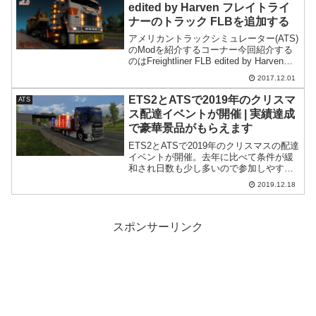
edited by Harven フレイトライ
ナーのトラック FLBを追加する
アメリカントラックシミュレーター(ATS)
のModを紹介するコーナー今回紹介する
のはFreightliner FLB edited by Harvenで
す。Modの導入は全て自己責任です。万
2017.12.01
が一何かが起こっても一切責任は持てま
せん。またMo...
ETS2とATSで2019年のクリスマ
ATS
ス配達イベントが開催 | 実績達成
で豪華景品がもらえます
ETS2とATSで2019年のクリスマスの配達
イベントが開催。去年に比べて条件が緩
和され日数も少し多いので参加しやすく
なりました。ゲームを遊ぶ事で素敵なア
2019.12.18
イテムが貰えますのでチャレンジしてみ
てはどうでしょうか。
スポンサーリンク