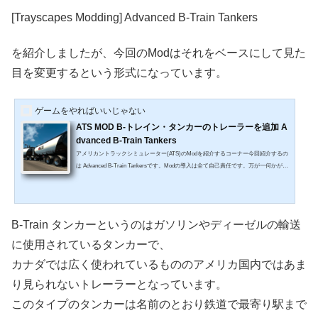
[Trayscapes Modding] Advanced B-Train Tankers
を紹介しましたが、今回のModはそれをベースにして見た
目を変更するという形式になっています。
ゲームをやればいいじゃない
ATS MOD B-トレイン・タンカーのトレーラーを追加 A
dvanced B-Train Tankers
アメリカントラックシミュレーター(ATS)のModを紹介するコーナー今回紹介するの
は Advanced B-Train Tankersです。Modの導入は全て自己責任です。万が一何かが起
こっても一切責任は持てません。またModに関する質問にはお答えできませんので
ご了承ください。※記事内の画像はSteamワークショップより引用しています。Adv
anced B-Train Tankers 概要Advanced B-Train Tankersはアメリカントラックシミュレ
ーターに燃料用トレーラーを追加します。B-Train タンカーというのはガソリンやデ
B-Train タンカーというのはガソリンやディーゼルの輸送
ィーゼルの輸送に使用されているタンカーで、カナ...
に使用されているタンカーで、
カナダでは広く使われているもののアメリカ国内ではあま
り見られないトレーラーとなっています。
このタイプのタンカーは名前のとおり鉄道で最寄り駅まで