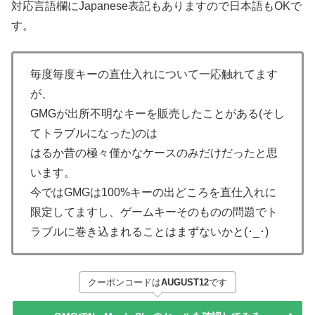
対応言語欄にJapanese表記もありますので日本語もOKで
す。
毎度毎度キーの直仕入れについて一応触れてます
が、
GMGが出所不明なキーを販売したことがある(そし
てトラブルになった)のは
はるか昔の極々僅かなケースのみだけだったと思
います。
今ではGMGは100%キーの出どころを直仕入れに
限定してますし、ゲームキーそのものの問題でト
ラブルに巻き込まれることはまずないかと(･_･)
クーポンコードは
AUGUST12
です