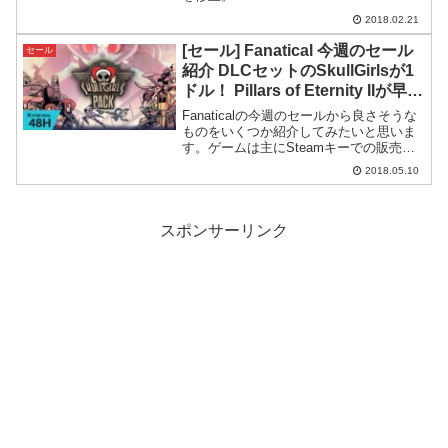
がスタートゲームをバンドルにして格安
2018.02.21
で提供してくれる超優良セラー、Humble
Bun...
[セール] Fanatical 今週のセール
セール
紹介 DLCセットのSkullGirlsが1
ドル！ Pillars of Eternity IIが早く
も22%OFFなどなど
Fanaticalの今週のセールから良さそうな
ものをいくつか紹介してみたいと思いま
す。ゲームは主にSteamキーでの販売で
すが、一部異なります。リリースされた
2018.05.10
ばかりのPillars of Eternity II: Deadfireが
22%O...
スポンサーリンク