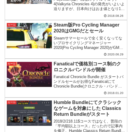
4(Valkyria Chronicles 4)の発売がいよいよ
迫りますが、日本向けはおま値となり1ド
ル144円換算のボッタクリ価格のようで
2018.08.26
す。
Steam版Pro Cycling Manager
セール
2020はGMGだとセール
Steamサマーセールで全く安くなってな
いプロサイクリングマネージャー
2020(Pro Cycling Manager 2020)がGMG
ではセールになっていますので紹介。サ
2020.06.29
イクルロードレースが好きな方は是非。
Fanaticalで価格別コース制のク
セール
ロニクルバンドルが開催
Fanatical Chronicle Bundle がスタートバ
ンドルセールがお得なFanaticalにて
Chronicle Bundle(クロニクル・バンドル)
と名付けたセールがスタートしていま
2018.01.20
す。セールページはこちらです。
Chroni...
Humble Bundleにてクラシック
セール
なゲームを対象にした Classics
Return Bundleがスタート
2018/2/218.11$コースではなく、普段の
「平均額以上コース」だったので記事内
を修正。Humble Classics Return Bundle