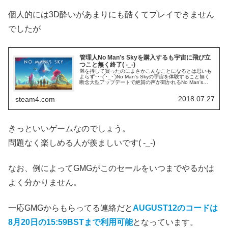
個人的には3D酔いがあまりにも酷くてプレイできません
でしたが
管理人No Man's Skyを購入するも宇宙に飛び立
つこと無く終了( -_-)
満を持して買ったのにまさかこんなことになるとは思いも
よらず･･･(´･_･`)No Man's Skyの宇宙を体験すること無く
断念大型アップデートで絶賛の声が聞かれるNo Man's
Sky。管理人も前々からほしいほしいと思っていたので、
今...
2018.07.27
steam4.com
きっといいゲームなのでしょう。
問題なく楽しめる人が羨ましいです( -_-)
なお、例によってGMGがこのセールをいつまでやるかは
よく分かりません。
一応GMGからもらってる連絡だと
AUGUST12のコードは
8月20日の15:59BSTまで利用可能
となっています。