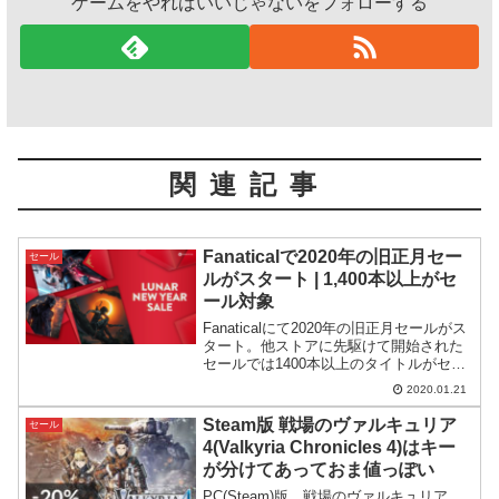
ゲームをやればいいじゃないをフォローする
関連記事
Fanaticalで2020年の旧正月セー
セール
ルがスタート | 1,400本以上がセ
ール対象
Fanaticalにて2020年の旧正月セールがス
タート。他ストアに先駆けて開始された
セールでは1400本以上のタイトルがセー
ル対象となっています。
2020.01.21
Steam版 戦場のヴァルキュリア
セール
4(Valkyria Chronicles 4)はキー
が分けてあっておま値っぽい
PC(Steam)版、戦場のヴァルキュリア