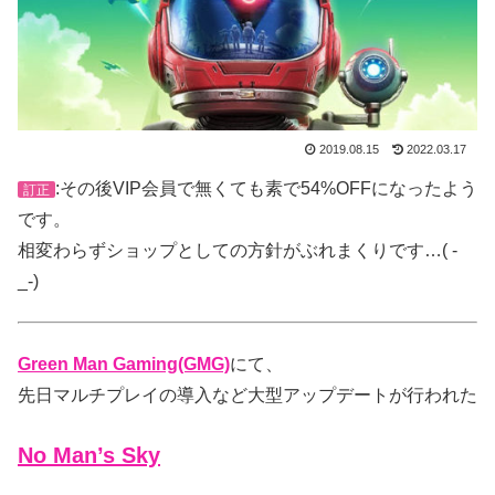
2019.08.15
2022.03.17
:その後VIP会員で無くても素で54%OFFになったよう
訂正
です。
相変わらずショップとしての方針がぶれまくりです…( -
_-)
Green Man Gaming(GMG)
にて、
先日マルチプレイの導入など大型アップデートが行われた
No Man’s Sky