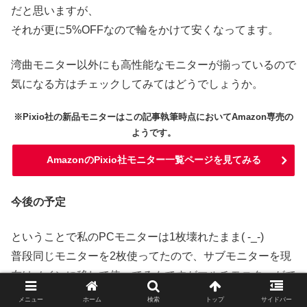
だと思いますが、
それが更に5%OFFなので輪をかけて安くなってます。
湾曲モニター以外にも高性能なモニターが揃っているので
気になる方はチェックしてみてはどうでしょうか。
※Pixio社の新品モニターはこの記事執筆時点においてAmazon専売の
ようです。
AmazonのPixio社モニター一覧ページを見てみる
今後の予定
ということで私のPCモニターは1枚壊れたまま( -_-)
普段同じモニターを2枚使ってたので、サブモニターを現
在はメインに移して使ってるんですがマルチモニターがで
きないと辛いところです。
メニュー
ホーム
検索
トップ
サイドバー