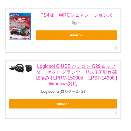
PS4版 WRCジェネレーションズ
3goo
Amazon
Logicool G USB ハンコン G29 & シフ
ター セット グランツーリスモ7 動作確
認済み [ LPRC-15000d + LPST-14900 ]
Windows対応
Logicool G(ロジクール G)
Amazon