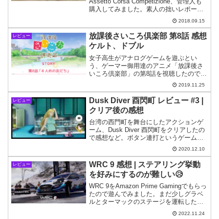
Assetto Corsa Competizione、管理人も
購入してみました。素人の拙いレポート
ですが感想を紹介してみたいと思いま
2018.09.15
す。
放課後さいころ倶楽部 第8話 感想
レビュー
ケルト、ドブル
女子高生がアナログゲームを遊ぶとい
う、ゲーマー御用達のアニメ「放課後さ
いころ倶楽部」の第8話を視聴したので感
想など。ケルト、ドブルという2つのゲー
2019.11.25
ムが題材。そしてエミーリアがやっとレ
ギュラーメンバーに。
Dusk Diver 酉閃町 レビュー #3 |
レビュー
クリア後の感想
台湾の西門町を舞台にしたアクションゲ
ーム、Dusk Diver 酉閃町をクリアしたの
で感想など。ボタン連打というゲーム性
と定価設定が高すぎる点を除けば良作だ
2020.12.10
と感じました。
WRC 9 感想 | ステアリング挙動
レビュー
を好みにするのが難しい😥
WRC 9をAmazon Prime Gamingでもらっ
たので遊んでみました。まだ少しグラベ
ルとターマックのステージを運転しただ
けですが印象を書いてみたいと思いま
2022.11.24
す。ロジクール G29の場合、ハンドルセ