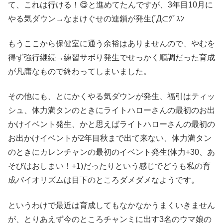
て、これは行ける！😋と進めてたんですが、3年目10月に
やる気ダウン→なまけぐせの連鎖が発生(´Д⊂ｸﾞｽﾝ
もうここから保健室に通う余裕はありませんので、やむを
得ず強行継続→練習サボり発生でせっかく順調だった育成
が凡庸なもので終わってしまいました。
その他にも、とにかくやる気ダウンが発生、福引はティッ
シュ、体力満タンのときにライトハローさんの最初のお出
かけイベント発生、かと思えばライトハローさんの最初の
お出かけイベントが2年目秋まで出て来ない、体力満タン
のときにカレンチャンの最初のイベント発生(体力+30、あ
そびはおしまい！+1)だったりという感じでどうも私の育
成バイオリズムは目下のところダメダメなようです。
というわけで最近は育成してもなかなかうまくいきません
が、とりあえず今のところチャンミに出す3名のウマ娘の