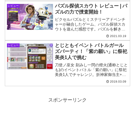
ッティングでやや悩むかもしません。
パズル探偵スカウト レビュー | パ
レビュー
ズルの力で捜査開始！
ピクセルパズルとミステリーアドベンチ
ャーが融合したゲーム、パズル探偵スカ
ウトを遊んだ感想です。パズルを解き、
集めた証拠品から推理を行い事件の真相
2021.03.19
を解き明かします。
とじともイベント バトルガール
レビュー
ズパーティ！「紫の願い」に祭祀
美炎1人で挑む
刀使ノ巫女 刻みし一閃の燈火(通称とじと
も)のイベントバトル「紫の願い」に祭祀
美炎1人でチャレンジ。折神家御当主+親
衛隊第2席のお嬢様コンビVS主人公1人の
2019.03.09
戦いです。
スポンサーリンク