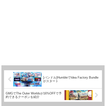
[バンドル]HumbleでIdea Factory Bundle
がスタート
GMGでThe Outer Worldsが16%OFFで予
約できるクーポンを紹介