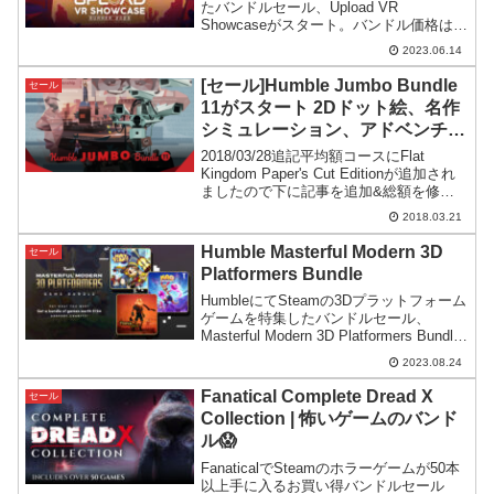
たバンドルセール、Upload VR
Showcaseがスタート。バンドル価格はや
や高めですが、様々なタイプのVRゲーム
2023.06.14
が手に入る構成です。
[セール]Humble Jumbo Bundle
セール
11がスタート 2Dドット絵、名作
シミュレーション、アドベンチャ
ーあり
2018/03/28追記平均額コースにFlat
Kingdom Paper's Cut Editionが追加され
ましたので下に記事を追加&総額を修正
Humble Jumbo Bundle 11 がスタートゲ
2018.03.21
ームをバンドルにして格安で提供して...
Humble Masterful Modern 3D
セール
Platformers Bundle
HumbleにてSteamの3Dプラットフォーム
ゲームを特集したバンドルセール、
Masterful Modern 3D Platformers Bundle
がスタート。価格に対して内容の良い構
2023.08.24
成です。
Fanatical Complete Dread X
セール
Collection | 怖いゲームのバンド
ル😱
FanaticalでSteamのホラーゲームが50本
以上手に入るお買い得バンドルセール