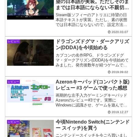
望の日本語が実装。ただしそのま
までは日本語にならない不親切仕
様
Steam版ソフィーのアトリエに待望の日
本語テキストが実装。ただし、素の状態
では日本語にならないので、設定方法を
紹介します。
2020.03.07
ドラゴンズドグマ・ダークアリズ
レビュー
ン(DDDA)を今頃始める
カプコンの名作RPG、ドラゴンズドグ
マ・ダークアリズン(DDDA)を今頃始めて
みました。発売後数年が経つゲームです
が、今の時代でも十分すぎるくらい通用
2019.09.02
する面白さを感じます。
Azeronキーパッド(コンパクト版)
レビュー
レビュー #3 ゲームで使った感想
画期的な左手入力ゲーミングキーパッド
Azeronのレビュー#3です。実際に
Windowsに認識させ、ゲームを遊んでみ
たのでその感想など。良い点と悪い点に
2019.12.27
ついても本音で触れます。
今頃Nintendo Switch(ニンテンド
レビュー
ー スイッチ)を買う
ニンテンドースイッチを今ごろ買いまし