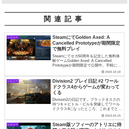
関連記事
SteamにてGolden Axed: A
レビュー
Cancelled Prototypeが期間限定
で無料プレイ
Steamにてセガ60周年を記念した無料体
験ゲームGolden Axed: A Cancelled
Prototypeが期間限定で公開中。手軽に遊
べるベルトスクロールアクションゲーム
2020.10.19
です。
Division2 プレイ日記 #2 ワール
レビュー
ドクラス4からゲームが変わって
くる
Division2の日記です。ブラックタスクの
待つキャピトル・ビルを突破してワール
ドクラス4になったところ、これまでとは
ゲーム性がガラッと変化した印象を持ち
2023.03.15
ました。
Steam版ソフィーのアトリエに待
レビュー