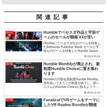
関連記事
Humbleでベセスダ作品と宇宙ゲ
セール
ームのセールが開催 X4が安い
Humbleにてベセスダ社のゲームを特集し
たBethesda Publisher Week セールと宇
宙ものゲームを特集したHumble Space
Saleがスタート。1週間ほどのセールとな
2019.03.26
っています。注目は過去最安値のX4:
Foundations。
Humble Monthlyが廃止され、新
セール
制度Humble Choiceに置き換わ
ります
Humbleの月額会員制度Humble Monthly。
長年続いてきたこの制度が終了し、新シ
ステムのHumble Choiceに移るようで
す。問題は移行前にHumble Monthlyに入
2019.10.19
会してないと実質かなりの値上げになる
点です。
FanaticalでVRゲームをテーマに
セール
したVR Realms Bundleが開催