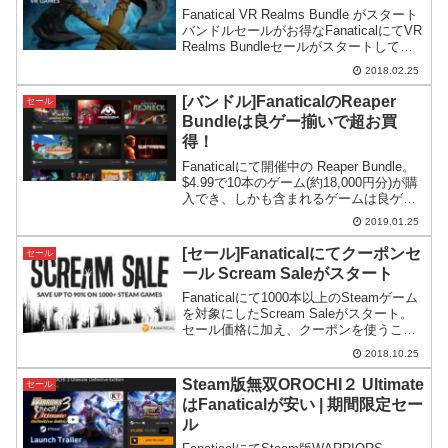
Fanatical VR Realms Bundle がスタート
バンドルセールがお得なFanaticalにてVR
Realms Bundleセールがスタートしてい
ます。こちらのバンドルはインディVRゲ
2018.02.25
ーム10本を集めた内容になっています。
合...
[バンドル]FanaticalのReaper
セール
Bundleは良ゲー揃いで超お買
得！
Fanaticalにて開催中の Reaper Bundle。
$4.99で10本のゲーム(約18,000円分)が購
入でき、しかも含まれるゲームは良ゲー
揃いの良バンドルとなっています。
2019.01.25
[セール]Fanaticalにてクーポンセ
セール
ール Scream Saleがスタート
Fanaticalにて1000本以上のSteamゲーム
を対象にしたScream Saleがスタート。
セール価格に加え、クーポンを使うこと
で追加の6.66%割引が適用されます。
2018.10.25
Steam版無双OROCHI２ Ultimate
セール
はFanaticalが安い | 期間限定セー
ル