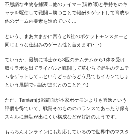
不思議な生物を捕獲→他のテイマー(調教師)と手持ちのキ
ャラを駆使して戦闘→勝つことで報酬をゲットして育成や
他のゲーム内要素を進めていく…
という、まあ大まかに言うとN社のポケットモンスターと
同じような仕組みのゲーム性と言えます(･_･)
ていうか、最初に博士から3匹のテムテムから1体を受け
取りラボを出てライバルと戦闘して草むらで野生のテムテ
ムをゲットして…というどっからどう見てもイカンでしょ
という展開でお話が進むとのこと(^_^;)
ただ、Temtemは戦闘面が本家ポケモンよりも秀逸という
評価を得ていて、戦闘そのもののバランスであったり保有
スキルに無駄が出にくい構成などが好評のようです。
もちろんオンラインにも対応しているので世界中のマスタ