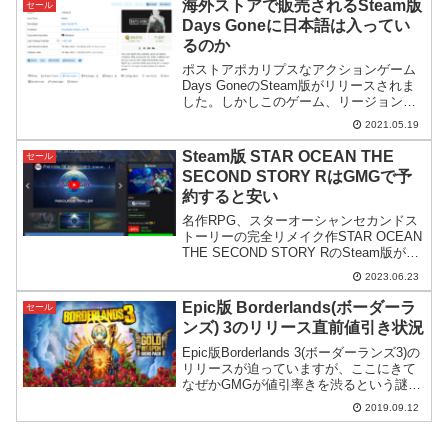
海外ストアで販売されるSteam版
セール
Days Goneに日本語は入ってい
るのか
ポストアポカリプスなアクションゲーム
Days GoneのSteam版がリリースされま
した。しかしこのゲーム、リージョン、
表現規制、言語の面で日本人だけ区別さ
2021.05.19
れている可能性があるので調査してみま
した。※調査内容が100%正しいとは限り
Steam版 STAR OCEAN THE
セール
ません。
SECOND STORY RはGMGで予
約すると安い
名作RPG、スターオーシャンセカンドス
トーリーの完全リメイク作STAR OCEAN
THE SECOND STORY RのSteam版が
GMGで予約セール中。全く同じものを
2023.06.23
Steamストアで予約するよりずっと安い
です。
Epic版 Borderlands(ボーダーラ
セール
ンズ) 3のリリース直前値引き状況
Epic版Borderlands 3(ボーダーランズ3)の
リリースが迫っていますが、ここにきて
なぜかGMGが値引率きを渋るという謎ム
ーブ。代わりに現時点で予約割りが安い
2019.09.12
ところを調査してみました。