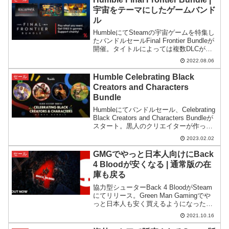
宇宙をテーマにしたゲームバンド
ル
HumbleにてSteamの宇宙ゲームを特集し
たバンドルセールFinal Frontier Bundleが
開催。タイトルによっては複数DLCがセ
ットになったものもあり、コンテンツを
2022.08.06
まとめて手に入れやすくなっています。
Humble Celebrating Black
セール
Creators and Characters
Bundle
Humbleにてバンドルセール、Celebrating
Black Creators and Characters Bundleが
スタート。黒人のクリエイターが作った
ゲームや黒人が主人公のゲームを支援す
2023.02.02
るのが目的だそうです。
GMGでやっと日本人向けにBack
セール
4 Bloodが安くなる | 通常版の在
庫も戻る
協力型シューターBack 4 BloodがSteam
にてリリース。Green Man Gamingでや
っと日本人も安く買えるようになったの
で紹介します。
2021.10.16