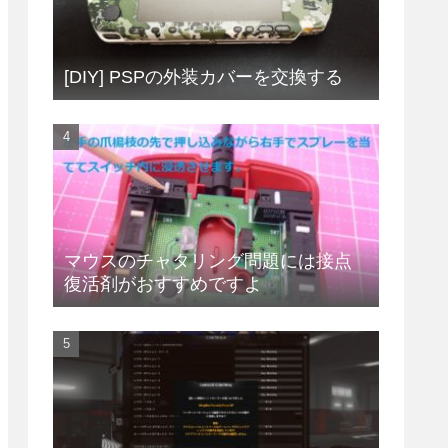
[DIY] PSPの外装カバーを交換する
マウスのチャタリング問題には接点
復活剤がおすすめですよ