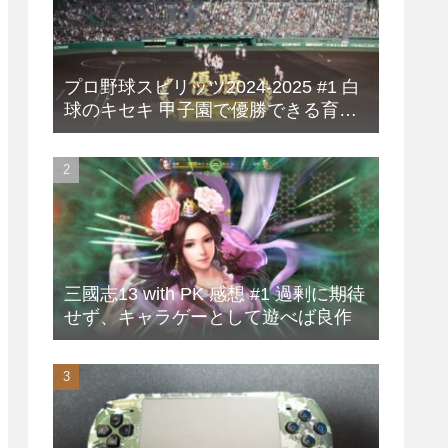
プロ野球スピリッツ2024-2025 #1 白
球のキセキ 甲子園で優勝できる育成
方法
三國志13 with PK 感想 #1 過剰に期待
せず、キャラゲーとして遊べば良作