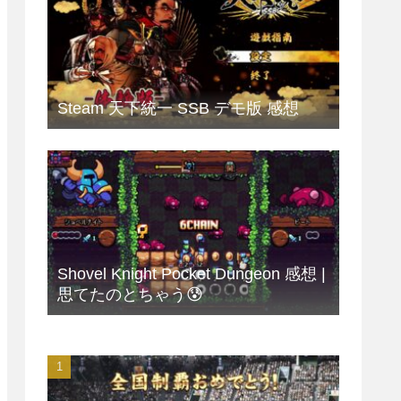
Steam 天下統一 SSB デモ版 感想
Shovel Knight Pocket Dungeon 感想 |
思てたのとちゃう😰