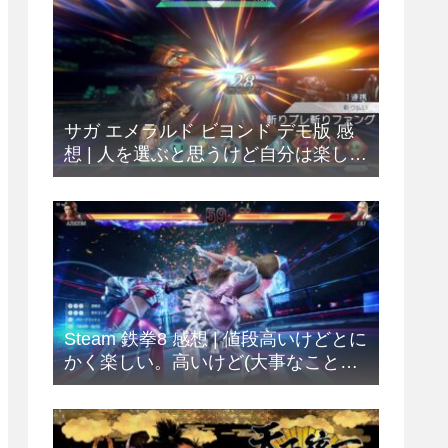
サガ エメラルド ビヨンド デモ版 感
想 | 人を選ぶと思うけど自分は楽しめ
ました
Steam 鉄拳8 感想 | 値段高いけどとに
かく楽しい。高いけど(大事なことな
ので2回)。