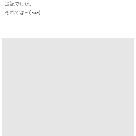
追記でした。
それでは～( •ܫ•)