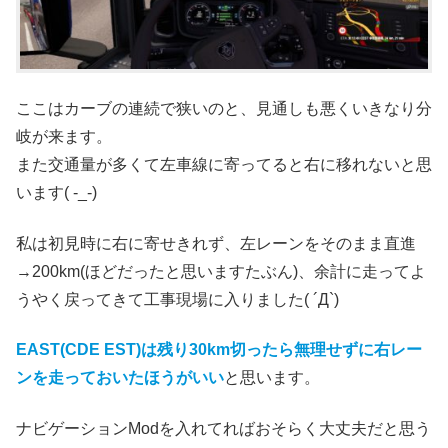
ここはカーブの連続で狭いのと、見通しも悪くいきなり分
岐が来ます。
また交通量が多くて左車線に寄ってると右に移れないと思
います( -_-)
私は初見時に右に寄せきれず、左レーンをそのまま直進
→200km(ほどだったと思いますたぶん)、余計に走ってよ
うやく戻ってきて工事現場に入りました( ´Д`)
EAST(CDE EST)は残り30km切ったら無理せずに右レー
ンを走っておいたほうがいい
と思います。
ナビゲーションModを入れてればおそらく大丈夫だと思う