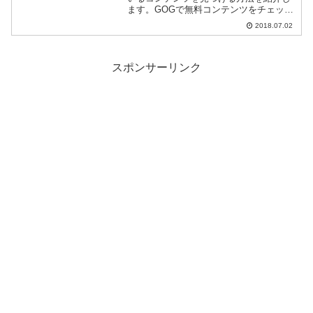
ます。GOGで無料コンテンツをチェック
まずGOG.comのトップページにアクセス
2018.07.02
します。次にSTOREページを開きましょ
う(画像赤枠)。ストアページをひらき、上
部...
スポンサーリンク