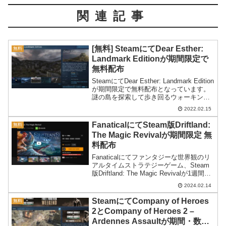
関連記事
[無料] SteamにてDear Esther:
無料
Landmark Editionが期間限定で
無料配布
SteamにてDear Esther: Landmark Edition
が期間限定で無料配布となっています。
謎の島を探索して歩き回るウォーキング
シミュレーターのようです。
2022.02.15
FanaticalにてSteam版Driftland:
無料
The Magic Revivalが期間限定 無
料配布
Fanaticalにてファンタジーな世界観のリ
アルタイムストラテジーゲーム、Steam
版Driftland: The Magic Revivalが1週間限
定の無料配布。受け取り方を紹介しま
2024.02.14
す。
SteamにてCompany of Heroes
無料
2とCompany of Heroes 2 –
Ardennes Assaultが期間・数量