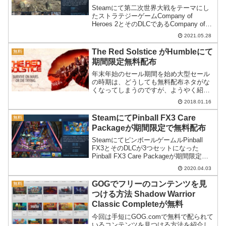
限定で無料配布
Steamにて第二次世界大戦をテーマにし
たストラテジーゲームCompany of
Heroes 2とそのDLCであるCompany of
Heroes 2 - Ardennes Assaultが期間・数
2021.05.28
量限定で無料配布です。
The Red Solstice がHumbleにて
無料
期間限定無料配布
年末年始のセール期間を始め大型セール
の時期は、どうしても無料配布ネタがな
くなってしまうのですが、ようやく紹介
できるものが来ました∩･∀･)The Red
2018.01.16
Solsticeが無料配布見下ろし型のシュータ
ー系RPGThe Red Solstic...
SteamにてPinball FX3 Care
無料
Packageが期間限定で無料配布
SteamにてピンボールゲームルPinball
FX3とそのDLCが3つセットになった
Pinball FX3 Care Packageが期間限定で
無料配布です。
2020.04.03
GOGでフリーのコンテンツを見
無料
つける方法 Shadow Warrior
Classic Completeが無料
今回は手短にGOG.comで無料で配られて
いるコンテンツを見つける方法を紹介し