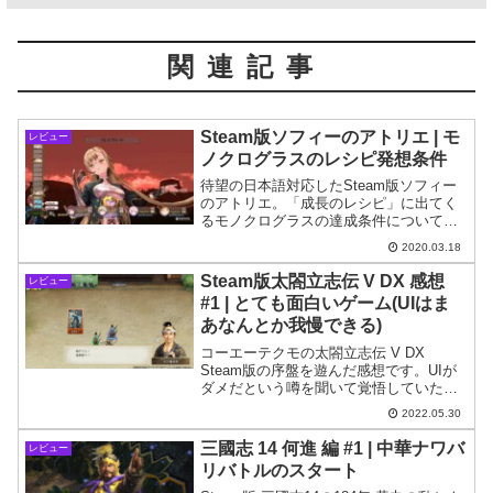
関連記事
Steam版ソフィーのアトリエ | モ
レビュー
ノクログラスのレシピ発想条件
待望の日本語対応したSteam版ソフィー
のアトリエ。「成長のレシピ」に出てく
るモノクログラスの達成条件について紹
介。ネット上に多く出回ってる情報と異
2020.03.18
なるやり方で条件を満たせましたので紹
介します。
Steam版太閤立志伝 V DX 感想
レビュー
#1 | とても面白いゲーム(UIはま
あなんとか我慢できる)
コーエーテクモの太閤立志伝 V DX
Steam版の序盤を遊んだ感想です。UIが
ダメだという噂を聞いて覚悟していたの
ですが、まあ許容できる範囲かなぁとい
2022.05.30
う印象です(もちろんダメではあります)。
ゲーム内容自体は面白いのでオススメし
三國志 14 何進 編 #1 | 中華ナワバ
レビュー
たいです。
リバトルのスタート