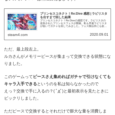
プリンセスコネクト！Re:Dive 感想 | ラビリスタ
を出すまで回した結果
プリンセスコネクト！Re:Diveの感想です。ラビリスタの
追加されたプリンセスフェスが開催。私も早速ラビリスタ
が狙いでガチャを回してみました。フェス限以外にも欲し
かったキャラも出て概ね満足です。
2020.09.01
steam4.com
ただ、最上段左上。
ルカさんがメモリーピースが集まって交換できる状態にな
りました。
このゲームって
ピースさえ集めればガチャで引けなくても
キャラ入手できる
というのを私は知らなかったので
えっ？交換で手に入るの？( ﾟдﾟ)と最初表示を見たときに
ビックリしました。
ただピースで交換するとそれだけで膨大な量を消費しま