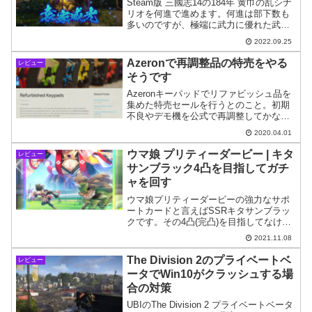
Steam版 三國志14の184年 黄巾の乱シナ
リオを何進で進めます。何進は部下数も
多いのですが、極端に武力に優れた武将
がいないようなので、敵が仕掛けてくる
2022.09.25
一騎打ち対策が悩ましいです。
Azeronで再調整品の特売をやる
レビュー
そうです
Azeronキーパッドでリファビッシュ品を
集めた特売セールを行うとのこと。初期
不良やデモ機を公式で再調整してかなり
の特価で提供してくれるようです。色や
2020.04.01
構造パターンはあまり選べないですが、
安く買いたい方は狙い目かもしれませ
ウマ娘 プリティーダービー | キタ
レビュー
ん。
サンブラック4凸を目指してガチ
ャを回す
ウマ娘プリティーダービーの強力なサポ
ートカードと言えばSSRキタサンブラッ
クです。その4凸(完凸)を目指してなけな
しの石を使ってガチャを回していきまし
2021.11.08
た。
The Division 2のプライベートベ
レビュー
ータでWin10がクラッシュする場
合の対策
UBIのThe Division 2 プライベートベータ