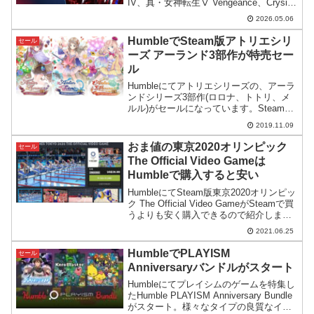
IV、真・女神転生Ⅴ Vengeance、Crysis
3 Remastered、更にその他の優良ゲーム
2026.05.06
で構成されておりシンプルにオススメで
す。
HumbleでSteam版アトリエシリ
セール
ーズ アーランド3部作が特売セー
ル
Humbleにてアトリエシリーズの、アーラ
ンドシリーズ3部作(ロロナ、トトリ、メ
ルル)がセールになっています。Steamで
購入するよりも安いですが、3本まとめて
2019.11.09
購入する場合、ちょっと複雑になってき
ます。
おま値の東京2020オリンピック
セール
The Official Video Gameは
Humbleで購入すると安い
HumbleにてSteam版東京2020オリンピッ
ク The Official Video GameがSteamで買
うよりも安く購入できるので紹介しま
す。このゲームまでおま値で日本人向け
2021.06.25
に高額設定するセガの神経を疑います。
HumbleでPLAYISM
セール
Anniversaryバンドルがスタート
Humbleにてプレイシムのゲームを特集し
たHumble PLAYISM Anniversary Bundle
がスタート。様々なタイプの良質なイン