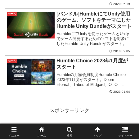
ディーゲームがまとめて手に入ります。
2020.06.19
[バンドル]HumbleにてUnity使用
セール
のゲーム、ソフトをテーマにした
Humble Unity Bundleがスタート
HumbleにてUnityを使ったゲームとUnity
でゲーム開発するためのソフトを対象に
したHumble Unity Bundleがスタート。最
高額コースは15ドルで16万円超分の内容
2018.09.05
を手に入れることができます。
Humble Choice 2023年1月度が
セール
スタート
Humbleの月額会員制度Humble Choice
2023年1月度がスタート。Doom
Eternal、Tribes of Midgard、OlliOlli
World - Rad Editionを始め、なかなか良い
2023.01.04
ゲームが入っているようです。
スポンサーリンク
メニュー
ホーム
検索
トップ
サイドバー