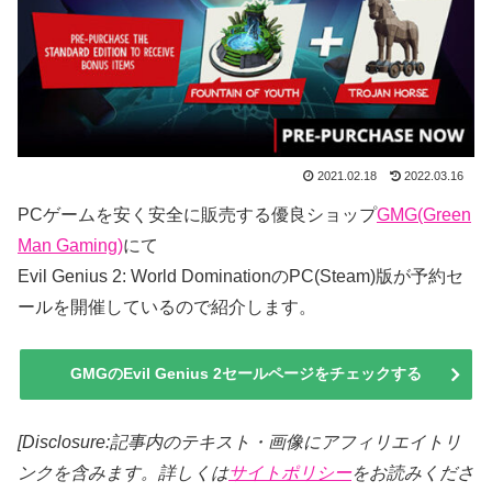
2021.02.18
2022.03.16
PCゲームを安く安全に販売する優良ショップ
GMG(Green
Man Gaming)
にて
Evil Genius 2: World DominationのPC(Steam)版が予約セ
ールを開催しているので紹介します。
GMGのEvil Genius 2セールページをチェックする
[Disclosure:記事内のテキスト・画像
にアフィリエイトリ
ンクを含みます。詳しくは
サイトポリシー
をお読みくださ