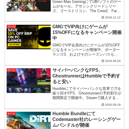
Green Man GamingにてUBIソフトのゲー
ムがセール。アサシンクリードシリー
ズ、ゴーストリコン、The Crew2、Far
Cry5などが大幅割引となっています。
2018.11.12
GMGでVIP向けにゲームが
セール
15%OFFになるキャンペーン開催
中
GMGでVIP会員向けにゲームが15%OFF
になるキャンペーンが開催中。ボーダー
ランズ3、およびそのシーズンパスも
15%OFFにできるようです。
2019.09.20
サイバーパンクなFPS、
セール
GhostrunnerはHumbleで予約す
ると安い
Humbleにてサイバーパンクな世界で刀を
振り回すFPS、Ghostrunnerの予約割引が
期間限定で開催中。Steamで購入するよ
りもずっと安くなっています。ただ少し
2020.09.19
気になる点もあります。
Humble Bundleにて
セール
Codemaster社のレーシングゲー
ムバンドルが開催