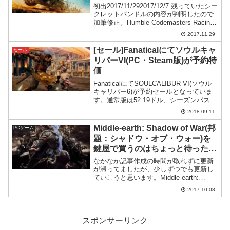
初出2017/11/292017/12/7 残っていたシー
クレットバンドルの内容が判明したので
加筆修正。Humble Codemasters Racing
Bundle 2017!ゲームをバンドルにして格
2017.11.29
安で提供してくれる超優良セラー、Hu...
[セール]Fanaticalにてソウルキャ
セール
リバーVI(PC・Steam版)が予約特
価
FanaticalにてSOULCALIBUR VI(ソウル
キャリバー6)が予約セールとなっていま
す。通常版は52.19ドル、シーズンパスの
付いたデラックス版は76.49ドルで日本の
2018.09.11
Steamよりかなり安いです。
Middle-earth: Shadow of War(邦
PCゲーム
題：シャドウ・オブ・ウォー)を
鍵屋で買うのはちょっと待ったほ
うが良いかも
なかなか記事作成の時間が取れずに更新
が滞ってましたが、少しずつでも更新し
ていこうと思います。Middle-earth:
Shadow of War 好評のようですさて、件
2017.10.08
名にもありますようにMiddle-earth:
Shadow of W...
スポンサーリンク