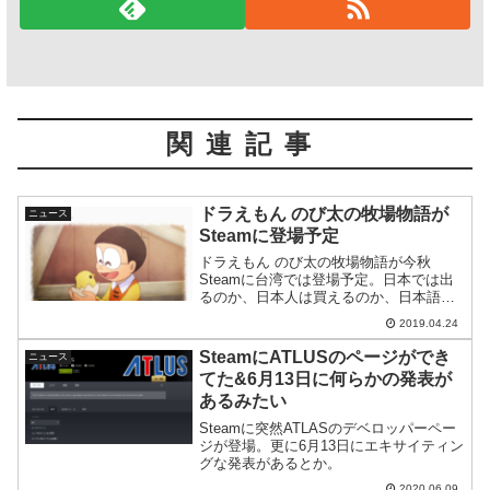
関連記事
ドラえもん のび太の牧場物語が
ニュース
Steamに登場予定
ドラえもん のび太の牧場物語が今秋
Steamに台湾では登場予定。日本では出
るのか、日本人は買えるのか、日本語が
あるのかなど不透明な部分も多いのです
2019.04.24
が紹介してみます。
SteamにATLUSのページができ
ニュース
てた&6月13日に何らかの発表が
あるみたい
Steamに突然ATLASのデベロッパーペー
ジが登場。更に6月13日にエキサイティン
グな発表があるとか。
2020.06.09