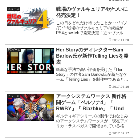
戦場のヴァルキュリア4がついに
ニュース
発売決定！
この日をどれだけ待ったことか･･･°･(ノ
Д`)･°･戦場のヴァルキュリアの続編が
PS4とswitchで発売決定！近々ヴァルキ
ュリアシリーズに関する発表があるよー
2017.11.20
と先日よりアナウンスされていました
が、なんと戦場のヴァルキュリアの正当
Her StoryのディレクターSam
PCゲーム
な続編、...
Barlow氏が新作Telling Liesを発
表
斬新な手法で高い評価を受けた「Her
Story」の作者Sam Barlow氏が新たなゲ
ーム「Telling Lies」を制作中であると
variety.comにて報道されています。概要
2017.07.16
をかいつまんで要約すると Her Storyと同
じくイン...
アークシステムワークス 新作格
ニュース
闘ゲーム「ペルソナ4」「
RWBY」「 Blazblue」「 Under
Night In-birth」のキャラが登場
ギルティギアシリーズの製作でおなじみ
する新作格闘ゲームBlazblue
のアークシステムワークスが、現在アメ
リカ・ラスベガスで開催されている格闘
Cross Tag Battleを発表
ゲームイベントEvo 2017において、新作
2017.07.17
格闘ゲームBlazblue Cross Tag Battleを発