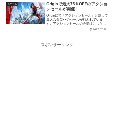
表しました。紹介映像はこ...
Originで最大75％OFFのアクショ
PCゲーム
ンセールが開催！
Originにて「アクションセール」と題して
最大75％OFFのセールが行われていま
す。アクションセールの会場はこちらで
す。気になるゲームを挙げてみますと
2017.07.20
Tom Clancy's Ghost Recon® Wildlands
33％OFF(5...
スポンサーリンク