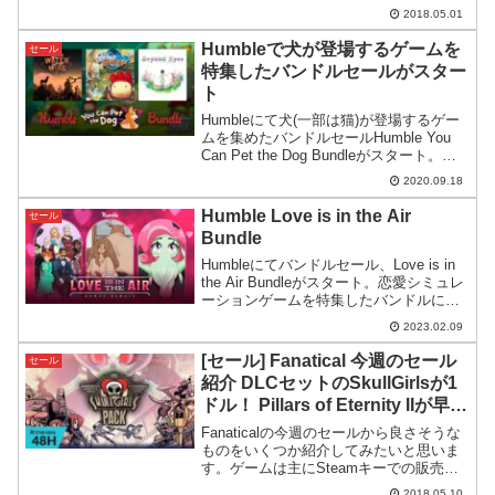
ー、THQ NORDIC製ゲームのセールを行
2018.05.01
っています。対象となるゲームは130本以
上、最大で80%OFFの割引率...
Humbleで犬が登場するゲームを
セール
特集したバンドルセールがスター
ト
Humbleにて犬(一部は猫)が登場するゲー
ムを集めたバンドルセールHumble You
Can Pet the Dog Bundleがスタート。犬
好きの方に嬉しいバンドルセールです。
2020.09.18
Humble Love is in the Air
セール
Bundle
Humbleにてバンドルセール、Love is in
the Air Bundleがスタート。恋愛シミュレ
ーションゲームを特集したバンドルにな
っています。
2023.02.09
[セール] Fanatical 今週のセール
セール
紹介 DLCセットのSkullGirlsが1
ドル！ Pillars of Eternity IIが早く
も22%OFFなどなど
Fanaticalの今週のセールから良さそうな
ものをいくつか紹介してみたいと思いま
す。ゲームは主にSteamキーでの販売で
すが、一部異なります。リリースされた
2018.05.10