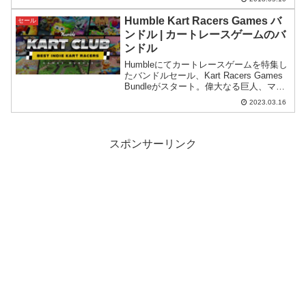
ばかりのPillars of Eternity II: Deadfireが
22%O...
Humble Kart Racers Games バ
セール
ンドル | カートレースゲームのバ
ンドル
Humbleにてカートレースゲームを特集し
たバンドルセール、Kart Racers Games
Bundleがスタート。偉大なる巨人、マリ
オカートという存在に挑むジャンルでは
2023.03.16
ありますが、各ゲーム色々と個性を出し
てきているようです。
スポンサーリンク