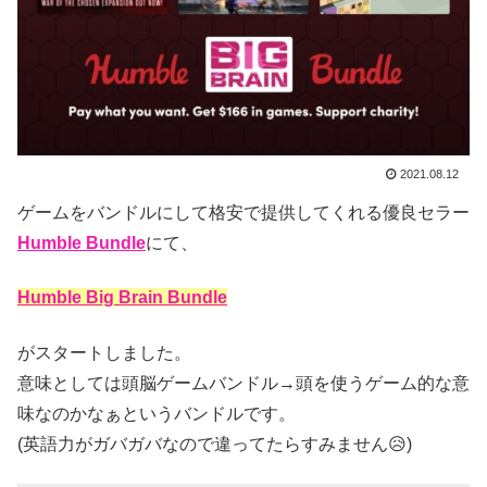
2021.08.12
ゲームをバンドルにして格安で提供してくれる優良セラー
Humble Bundle
にて、
Humble Big Brain Bundle
がスタートしました。
意味としては頭脳ゲームバンドル→頭を使うゲーム的な意
味なのかなぁというバンドルです。
(英語力がガバガバなので違ってたらすみません😥)