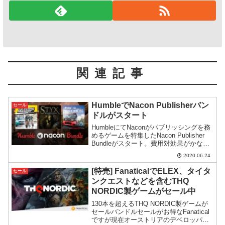
関連記事
HumbleでNacon Publisherバン
セール
ドルがスタート
HumbleにてNaconがパブリッシングを務
めるゲームを特集したNacon Publisher
Bundleがスタート。費用対効果がかなり
大きく、様々なジャンルのゲームがまと
2020.06.24
めて手に入ります。
[特売] FanaticalでELEX、タイタ
セール
ンクエストなどを含むTHQ
NORDIC製ゲームがセール中
130本を超えるTHQ NORDIC製ゲームが
セールバンドルセールがお得なFanatical
ですが現在オーストリアのデベロッパ