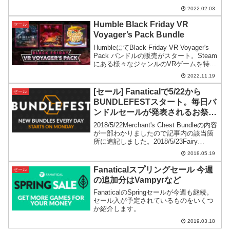
2022.02.03
Humble Black Friday VR
セール
Voyager’s Pack Bundle
HumbleにてBlack Friday VR Voyager's
Pack バンドルの販売がスタート。Steam
にある様々なジャンルのVRゲームを特集
しています。ゲーム1本あたり1ドルちょ
2022.11.19
っとで手に入るのでコストパフォーマン
スも高めです。
[セール] Fanaticalで5/22から
セール
BUNDLEFESTスタート。毎日バ
ンドルセールが発表されるお祭
り。[追記]
2018/5/22Merchant's Chest Bundleの内容
が一部わかりましたので記事内の該当箇
所に追記しました。2018/5/23Fairy
Fencer F Bundleが案の定おま国でした( -
2018.05.19
_-)2018/5/24Rec...
Fanaticalスプリングセール 今週
セール
の追加分はVampyrなど
FanaticalのSpringセールが今週も継続。
セール入が予定されているものをいくつ
か紹介します。
2019.03.18