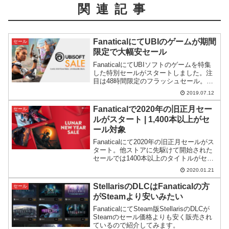
関連記事
FanaticalにてUBIのゲームが期間
セール
限定で大幅安セール
FanaticalにてUBIソフトのゲームを特集
した特別セールがスタートしました。注
目は48時間限定のフラッシュセール。ま
たフラッシュ以外にも有名所のタイトル
2019.07.12
が大幅値引きされています。
Fanaticalで2020年の旧正月セー
セール
ルがスタート | 1,400本以上がセ
ール対象
Fanaticalにて2020年の旧正月セールがス
タート。他ストアに先駆けて開始された
セールでは1400本以上のタイトルがセー
ル対象となっています。
2020.01.21
StellarisのDLCはFanaticalの方
セール
がSteamより安いみたい
FanaticalにてSteam版StellarisのDLCが
Steamのセール価格よりも安く販売され
ているので紹介してみます。