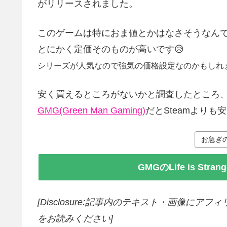
がリリースされました。
このゲームは特におま値とかはなさそうなん
とにかく定価そのものが高いです😥
シリーズが人気なので強気の価格設定なのかもしれ
安く買えるところがないかと調査したところ、
GMG(Green Man Gaming)
だとSteamより
お急ぎ
GMGのLife is Stra
[Disclosure:記事内のテキスト・画像
にアフィ
をお読みください]