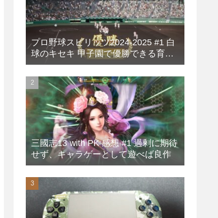
プロ野球スピリッツ2024-2025 #1 白
球のキセキ 甲子園で優勝できる育成
方法
三國志13 with PK 感想 #1 過剰に期待
せず、キャラゲーとして遊べば良作