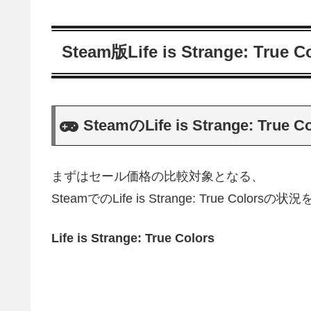
Steam版Life is Strange: Tr
SteamのLife is Strange: T
まずはセール価格の比較対象となる、
SteamでのLife is Strange: True Co
Life is Strange: True Colors