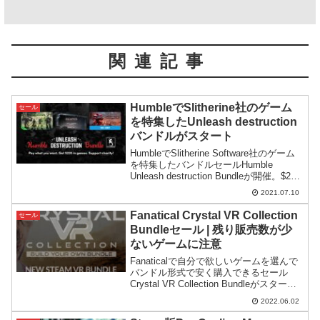
関連記事
HumbleでSlitherine社のゲーム
セール
を特集したUnleash destruction
バンドルがスタート
HumbleでSlitherine Software社のゲーム
を特集したバンドルセールHumble
Unleash destruction Bundleが開催。$235
分のコンテンツが最高額コース$12の設定
2021.07.10
で販売されています。
Fanatical Crystal VR Collection
セール
Bundleセール | 残り販売数が少
ないゲームに注意
Fanaticalで自分で欲しいゲームを選んで
バンドル形式で安く購入できるセール
Crystal VR Collection Bundleがスター
ト。人気のせいか、バンドルスタートし
2022.06.02
てほどなく提供本数が少なくなっている
ゲームがある点に注意。