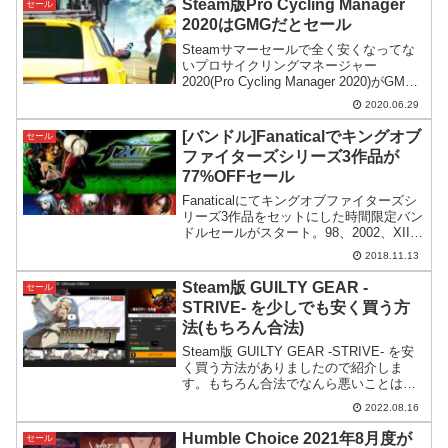
Steam版Pro Cycling Manager
セール
2020はGMGだとセール
Steamサマーセールで全く安くなってな
いプロサイクリングマネージャー
2020(Pro Cycling Manager 2020)がGMG
ではセールになっていますので紹介。サ
2020.06.29
イクルロードレースが好きな方は是非。
[バンドル]Fanaticalでキングオブ
セール
ファイターズシリーズ3作品が
77%OFFセール
Fanaticalにてキングオブファイターズシ
リーズ3作品をセットにした時間限定バン
ドルセールがスタート。98、2002、XIII
の3本がセットで77%OFFです。
2018.11.13
Steam版 GUILTY GEAR -
セール
STRIVE- を少しでも安く買う方
法(もちろん合法)
Steam版 GUILTY GEAR -STRIVE- を安
く買う方法がありましたので紹介しま
す。もちろん合法でなんら悪いことはし
ません。
2022.08.16
Humble Choice 2021年8月度が
セール