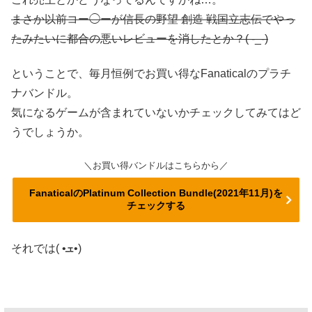
まさか以前コー◯ーが信長の野望 創造 戦国立志伝でやっ
たみたいに都合の悪いレビューを消したとか？( -_-)
ということで、毎月恒例でお買い得なFanaticalのプラチ
ナバンドル。
気になるゲームが含まれていないかチェックしてみてはど
うでしょうか。
＼お買い得バンドルはこちらから／
FanaticalのPlatinum Collection Bundle(2021年11月)を
チェックする
それでは( •ܫ•)