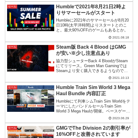
Humbleで2021年8月21日2時よ
セール
りサマーセールがスタート
Humbleに2021年のサマーセールが8月20
日10時(太平洋時間)よりスタートとのこ
と。最大90%OFFのゲームもあるとか。
2021.08.18
Steam版 Back 4 Blood はGMG
セール
が安い※少し注意点あり
協力型シューターBack 4 BloodがSteam
にてリリース。Green Man Gamingでは
Steamより安く購入できるようなので紹
介してみます。(少し注意点ありです)
2021.10.13
Humble Train Sim World 3 Mega
セール
Haul Bundle 内容訂正
Humbleにて列車シムTrain Sim Worldをテ
ーマにしたバンドルセールTrain Sim
World 3 Mega Haulが開催。ベースゲーム
は3で提供されるDLCは2のものというな
2023.06.29
んじゃこりゃという内容ですが、調べた
ところ2のコンテンツは3で使えるとのこ
GMGでThe Division 2の割引率が
セール
と。
16%OFFと改善されています