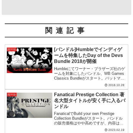
関連記事
[バンドル]Humbleでインディゲ
セール
ームを特集したDay of the Devs
Bundle 2018が開催
Humbleにてワーナー・ブラザーズ社のゲ
ームを対象にしたバンドル、WB Games
Classics Bundleがスタート。バットマン
シリーズやマッドマックスを含んだ内容
2018.10.28
となっています。
Fanatical Prestige Collection 著
セール
名大型タイトルが安く手に入るバ
ンドル
FanaticalでBuild your own Prestige
Collection Bundleがスタート。バンドル
の販売価格はやや高めですが、内容は良
さそうです。自分で欲しいゲームを選ぶ
2023.02.19
形式になっています。