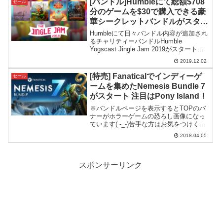
[バンドル]Humbleにて総額$708
セール
分のゲームを$30で購入できる豪
華シークレットバンドルがスター
ト
Humbleにて日々バンドル内容が追加され
るチャリティーバンドルHumble
Yogscast Jingle Jam 2019がスタート。
12月20日まで段階的に内容が公開されま
2019.12.02
す。
[特売] Fanaticalでインディーゲ
セール
ームを集めたNemesis Bundle 7
がスタート 注目はPony Island！
※バンドルページを表示するとTOPのバ
ナーがホラーゲームの恐ろし画像になっ
ています( -_-)苦手な方はお気をつけくだ
さい。Fanatical Nemesis Bundle 7 がス
2018.04.05
タートバンドルセールがお得なFanatical
にて新規にN...
スポンサーリンク