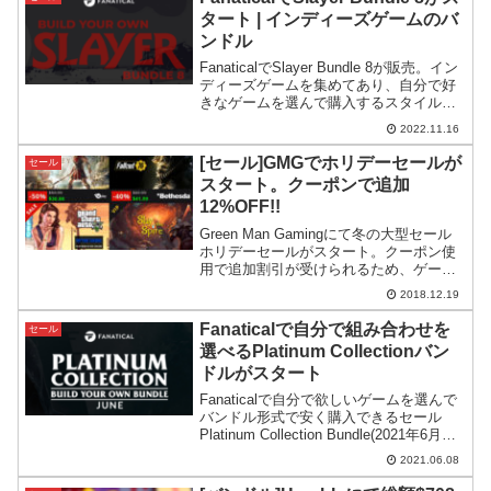
タート | インディーズゲームのバ
ンドル
FanaticalでSlayer Bundle 8が販売。イン
ディーズゲームを集めてあり、自分で好
きなゲームを選んで購入するスタイルの
バンドルです。
2022.11.16
[セール]GMGでホリデーセールが
セール
スタート。クーポンで追加
12%OFF!!
Green Man Gamingにて冬の大型セール
ホリデーセールがスタート。クーポン使
用で追加割引が受けられるため、ゲーム
がかなり安くなっています。
2018.12.19
Fanaticalで自分で組み合わせを
セール
選べるPlatinum Collectionバン
ドルがスタート
Fanaticalで自分で欲しいゲームを選んで
バンドル形式で安く購入できるセール
Platinum Collection Bundle(2021年6月度)
がスタート。今回はUBIソフトの大型タ
2021.06.08
イトルが含まれておりお買い得になって
います。